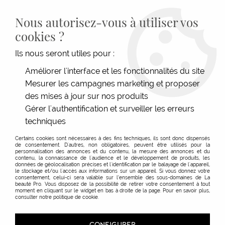
LIVRAISON GRATUITE DÈS 139€HT D'ACHAT - PAIEMENT
100% SÉCURISÉ -
28 MAGASINS
- SERVICE CLIENT À VOTRE
Nous autorisez-vous à utiliser vos
ÉCOUTE
cookies ?
0
Ils nous seront utiles pour :
Améliorer l'interface et les fonctionnalités du site
Mesurer les campagnes marketing et proposer
ACCUEIL
>
SHAMPOOINGS
>
TYPE DE SHAMPOOINGS
>
USAGE FRÉQUENT
>
SHAMPOOING MOISTURE KICK BC BONACURE
des mises à jour sur nos produits
Gérer l'authentification et surveiller les erreurs
techniques
Certains cookies sont nécessaires à des fins techniques, ils sont donc dispensés
de consentement. D'autres, non obligatoires, peuvent être utilisés pour la
personnalisation des annonces et du contenu, la mesure des annonces et du
contenu, la connaissance de l'audience et le développement de produits, les
données de géolocalisation précises et l'identification par le balayage de l'appareil,
le stockage et/ou l'accès aux informations sur un appareil. Si vous donnez votre
consentement, celui-ci sera valable sur l’ensemble des sous-domaines de La
beauté Pro. Vous disposez de la possibilité de retirer votre consentement à tout
moment en cliquant sur le widget en bas à droite de la page. Pour en savoir plus,
consulter notre politique de cookie.
CONFIGURER