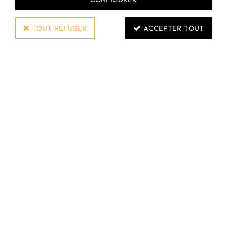
TOUT REFUSER
ACCEPTER TOUT
SCHWARZKOPF PROFESSIONAL
SHAMPOOING MOISTURE KICK BC
BONACURE
250 ML
Réf. :
128883
Le shampooing de BC Bonacure Moisture Kick lave en
douceur les cheveux normaux à secs et texturisés. Sans