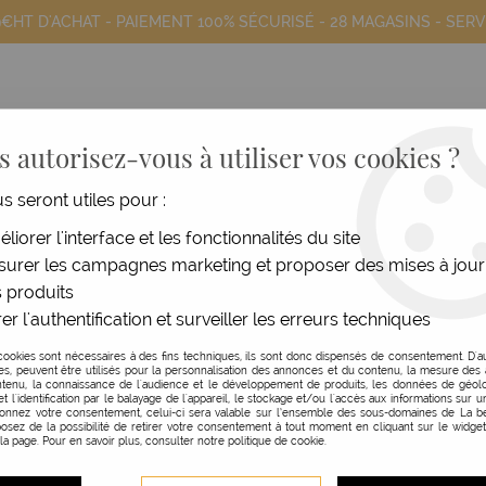
9€HT D'ACHAT - PAIEMENT 100% SÉCURISÉ -
28 MAGASINS
- SERV
 autorisez-vous à utiliser vos cookies ?
us seront utiles pour :
COIFFANTS
HOMME
MATÉRIEL
MOB
liorer l'interface et les fonctionnalités du site
urer les campagnes marketing et proposer des mises à jour
réquent
>
Shampooing Lénitif Doux Difference Hair Care
 produits
er l'authentification et surveiller les erreurs techniques
NOOK
cookies sont nécessaires à des fins techniques, ils sont donc dispensés de consentement. D'a
res, peuvent être utilisés pour la personnalisation des annonces et du contenu, la mesure de
SHAMPOOING LÉNITIF 
tenu, la connaissance de l'audience et le développement de produits, les données de géolo
et l'identification par le balayage de l'appareil, le stockage et/ou l'accès aux informations sur un
donnez votre consentement, celui-ci sera valable sur l’ensemble des sous-domaines de La be
500 ML
osez de la possibilité de retirer votre consentement à tout moment en cliquant sur le widge
 la page. Pour en savoir plus, consulter notre politique de cookie.
Réf. :
113134
Shampooing apaisant Differenc