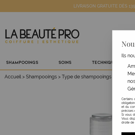
LIVRAISON GRATUITE DÈS 13
Nous
Ils no
SHAMPOOINGS
SOINS
TECHNIQUE
Amé
Mes
Accueil
>
Shampooings
>
Type de shampooings
>
Usage f
nos
Gér
Certains 
obligatoi
et du con
précises 
Si vous 
Vous disp
droite de