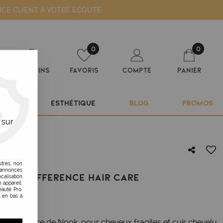
ICE CLIENT À VOTRE ÉCOUTE
0
0
Magasins
Favoris
Compte
Panier
ILIER
ESTHÉTIQUE
BLOG
PROMOS
 sur
utres, non
s annonces
DOUX DIFFERENCE HAIR CARE
calisation
 appareil.
auté Pro.
t en bas à
e Hair Care de Nook, pour cheveux fragiles et cuir chevelu