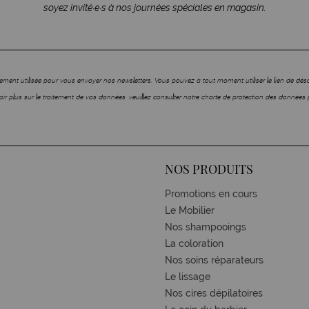
soyez invité·e·s à nos journées spéciales en magasin.
ment utilisée pour vous envoyer nos newsletters. Vous pouvez à tout moment utiliser le lien de dé
ir plus sur le traitement de vos données, veuillez consulter notre charte de protection des données 
NOS PRODUITS
Promotions en cours
Le Mobilier
Nos shampooings
La coloration
Nos soins réparateurs
Le lissage
Nos cires dépilatoires