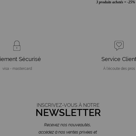
3 produits achetés = -25%
iement Sécurisé
Service Clien
visa - mastercard
À l'écoute des pros
INSCRIVEZ-VOUS À NOTRE
NEWSLETTER
Recevez nos nouveautés,
accédez à nos ventes privées et