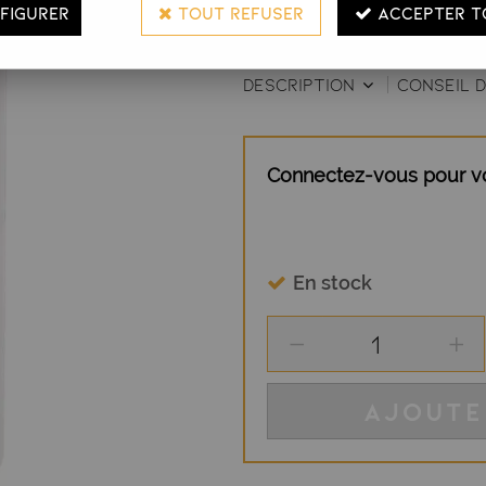
FIGURER
TOUT REFUSER
ACCEPTER T
irrité
DESCRIPTION
CONSEIL D
Connectez-vous pour voi
En stock
AJOUTE