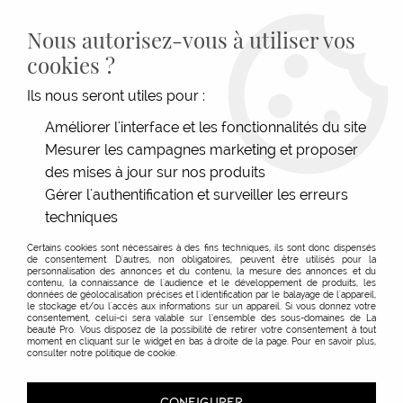
LIVRAISON GRATUITE DÈS 139€HT D'ACHAT - PAIEMENT
100% SÉCURISÉ -
28 MAGASINS
- SERVICE CLIENT À VOTRE
Nous autorisez-vous à utiliser vos
ÉCOUTE
cookies ?
0
Ils nous seront utiles pour :
Améliorer l'interface et les fonctionnalités du site
Mesurer les campagnes marketing et proposer
ACCUEIL
>
SHAMPOOINGS
>
TYPE DE SHAMPOOINGS
>
USAGE FRÉQUENT
>
SHAMPOOING APAISANT ELEMENTS
des mises à jour sur nos produits
Gérer l'authentification et surveiller les erreurs
techniques
Certains cookies sont nécessaires à des fins techniques, ils sont donc dispensés
de consentement. D'autres, non obligatoires, peuvent être utilisés pour la
personnalisation des annonces et du contenu, la mesure des annonces et du
contenu, la connaissance de l'audience et le développement de produits, les
données de géolocalisation précises et l'identification par le balayage de l'appareil,
le stockage et/ou l'accès aux informations sur un appareil. Si vous donnez votre
consentement, celui-ci sera valable sur l’ensemble des sous-domaines de La
beauté Pro. Vous disposez de la possibilité de retirer votre consentement à tout
moment en cliquant sur le widget en bas à droite de la page. Pour en savoir plus,
consulter notre politique de cookie.
CONFIGURER