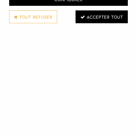
TOUT REFUSER
ACCEPTER TOUT
WELLA PROFESSIONALS
SHAMPOOING APAISANT ELEMENTS
250 ML
Réf. :
125067
Le shampoing Apaisant Elements de Wella Professionals
nettoie tout en douceur les cheveux et le cuir chevelu.