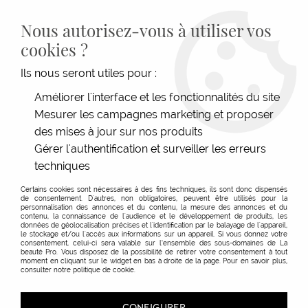
LIVRAISON GRATUITE DÈS 139€HT D'ACHAT - PAIEMENT
100% SÉCURISÉ -
28 MAGASINS
- SERVICE CLIENT À VOTRE
Nous autorisez-vous à utiliser vos
ÉCOUTE
cookies ?
0
Ils nous seront utiles pour :
Améliorer l'interface et les fonctionnalités du site
Mesurer les campagnes marketing et proposer
ACCUEIL
>
SHAMPOOINGS
>
TYPE DE SHAMPOOINGS
>
SHAMPOOING TRAITANT
>
SHAMPOOING ANTIPELLICULAIRE DÉSINTOX
des mises à jour sur nos produits
Gérer l'authentification et surveiller les erreurs
techniques
Certains cookies sont nécessaires à des fins techniques, ils sont donc dispensés
de consentement. D'autres, non obligatoires, peuvent être utilisés pour la
personnalisation des annonces et du contenu, la mesure des annonces et du
contenu, la connaissance de l'audience et le développement de produits, les
données de géolocalisation précises et l'identification par le balayage de l'appareil,
le stockage et/ou l'accès aux informations sur un appareil. Si vous donnez votre
consentement, celui-ci sera valable sur l’ensemble des sous-domaines de La
beauté Pro. Vous disposez de la possibilité de retirer votre consentement à tout
moment en cliquant sur le widget en bas à droite de la page. Pour en savoir plus,
consulter notre politique de cookie.
CONFIGURER