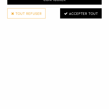
TOUT REFUSER
ACCEPTER TOUT
DUCASTEL PRO
SHAMPOOING ANTIPELLICULAIRE DÉSINTOX
500 ML
Réf. :
118546
Pour calmer les sensations de démangeaisons et
l'apparition de pellicules sur votre cuir chevelu, optez
pour le shampooing Désintox Antipelliculaire de Ducastel