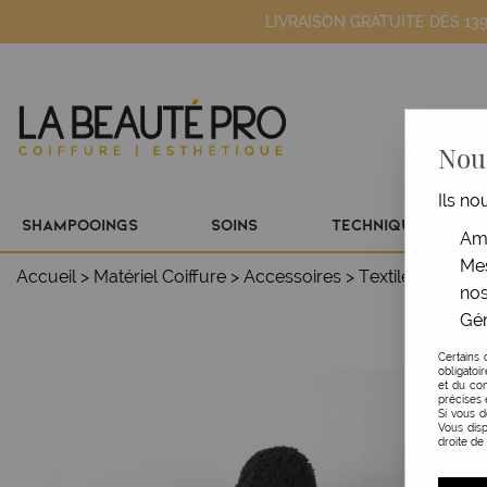
LIVRAISON GRATUITE DÈS 13
Nous
Ils no
SHAMPOOINGS
SOINS
TECHNIQUE
Amé
Mes
Accueil
>
Matériel Coiffure
>
Accessoires
>
Textile
>
Serviet
nos
Gér
Certains 
obligatoi
et du con
précises 
Si vous 
Vous disp
droite de