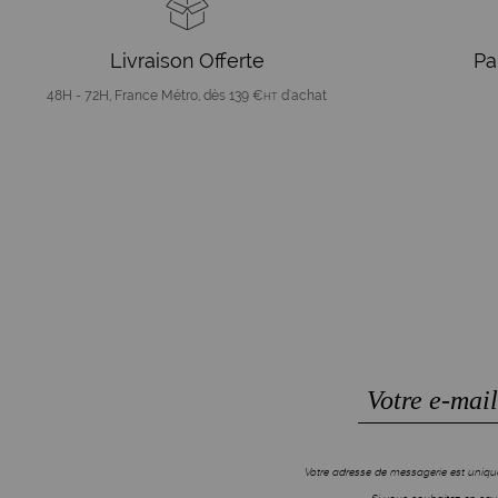
Livraison Offerte
Pa
48H - 72H, France Métro, dès 139 €
d'achat
HT
Votre adresse de messagerie est unique