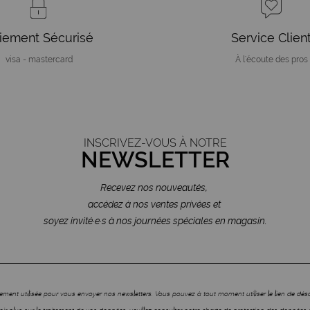
iement Sécurisé
Service Clien
visa - mastercard
À l'écoute des pros
INSCRIVEZ-VOUS À NOTRE
NEWSLETTER
Recevez nos nouveautés,
accédez à nos ventes privées et
soyez invité·e·s à nos journées spéciales en magasin.
ment utilisée pour vous envoyer nos newsletters. Vous pouvez à tout moment utiliser le lien de dé