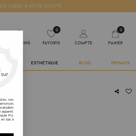
ICE CLIENT À VOTRE ÉCOUTE
0
0
Magasins
Favoris
Compte
Panier
ILIER
ESTHÉTIQUE
BLOG
PROMOS
 sur
utres, non
s annonces
calisation
 appareil.
auté Pro.
t en bas à