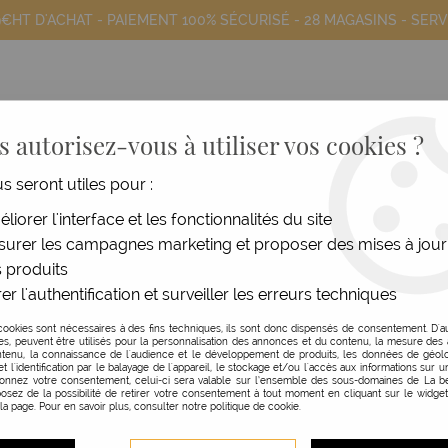
9€HT D'ACHAT - PAIEMENT 100% SÉCURISÉ -
28 MAGASINS
- SERV
 autorisez-vous à utiliser vos cookies ?
us seront utiles pour :
COIFFANTS
HOMME
MATÉRIEL
MOB
liorer l'interface et les fonctionnalités du site
urer les campagnes marketing et proposer des mises à jour
te
>
Serviette turban
 produits
er l'authentification et surveiller les erreurs techniques
KYDRA LE SALON
cookies sont nécessaires à des fins techniques, ils sont donc dispensés de consentement. D'a
res, peuvent être utilisés pour la personnalisation des annonces et du contenu, la mesure de
SERVIETTE TURBAN
tenu, la connaissance de l'audience et le développement de produits, les données de géolo
et l'identification par le balayage de l'appareil, le stockage et/ou l'accès aux informations sur un
donnez votre consentement, celui-ci sera valable sur l’ensemble des sous-domaines de La be
Réf. :
130473
osez de la possibilité de retirer votre consentement à tout moment en cliquant sur le widge
 la page. Pour en savoir plus, consulter notre politique de cookie.