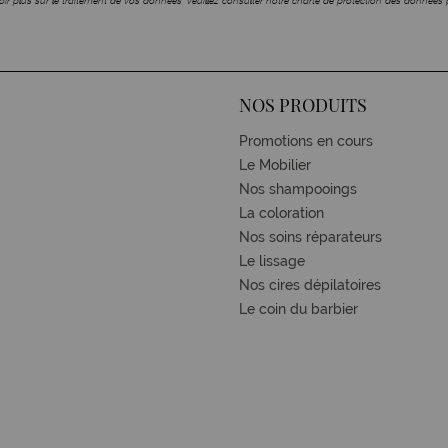
ir plus sur le traitement de vos données, veuillez consulter notre charte de protection des données 
NOS PRODUITS
Promotions en cours
Le Mobilier
Nos shampooings
La coloration
Nos soins réparateurs
Le lissage
Nos cires dépilatoires
Le coin du barbier