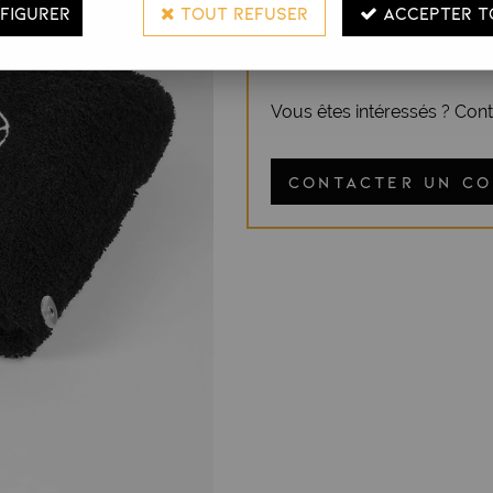
FIGURER
TOUT REFUSER
ACCEPTER T
Ce produit est e
Vous êtes intéressés ? Con
CONTACTER UN C