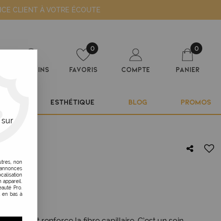
ICE CLIENT À VOTRE ÉCOUTE
0
0
Magasins
Favoris
Compte
Panier
ILIER
ESTHÉTIQUE
BLOG
PROMOS
 sur
utres, non
s annonces
calisation
 appareil.
auté Pro.
t en bas à
cheveux et renforce la fibre capillaire. C’est un soin