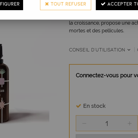
FIGURER
TOUT REFUSER
ACCEPTER T
revitalisant qui procure une so
un excellent hydratant, anti-dé
la croissance, propose une act
mortes et des pellicules.
CONSEIL D'UTILISATION
Connectez-vous pour voi
En stock