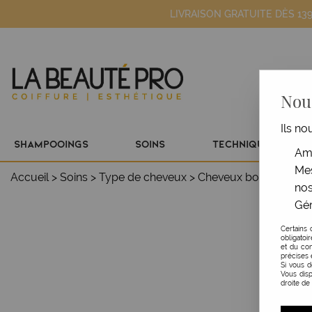
LIVRAISON GRATUITE DÈS 13
Nous
Ils no
SHAMPOOINGS
SOINS
TECHNIQUE
Amé
Mes
Accueil
>
Soins
>
Type de cheveux
>
Cheveux bouclés & ind
nos
Gér
Certains 
obligatoi
et du con
précises 
Si vous 
Vous disp
droite de