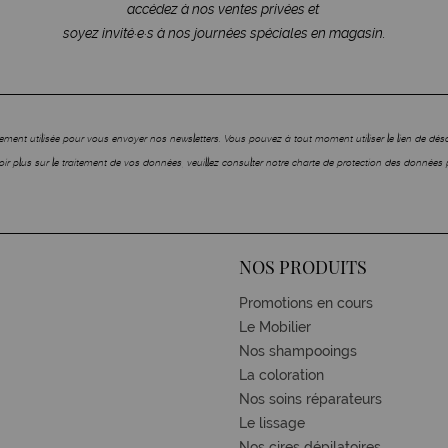
accédez à nos ventes privées et
soyez invité·e·s à nos journées spéciales en magasin.
ment utilisée pour vous envoyer nos newsletters. Vous pouvez à tout moment utiliser le lien de dé
ir plus sur le traitement de vos données, veuillez consulter notre charte de protection des données 
NOS PRODUITS
Promotions en cours
Le Mobilier
Nos shampooings
La coloration
Nos soins réparateurs
Le lissage
Nos cires dépilatoires