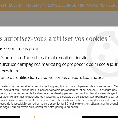
9€HT D'ACHAT - PAIEMENT 100% SÉCURISÉ -
28 MAGASINS
- SERV
 autorisez-vous à utiliser vos cookies ?
us seront utiles pour :
COIFFANTS
HOMME
MATÉRIEL
MOB
liorer l'interface et les fonctionnalités du site
urer les campagnes marketing et proposer des mises à jour
isciplinés
>
Serum Antidote
 produits
er l'authentification et surveiller les erreurs techniques
LE LABO SHANDRANI
cookies sont nécessaires à des fins techniques, ils sont donc dispensés de consentement. D'a
res, peuvent être utilisés pour la personnalisation des annonces et du contenu, la mesure de
SERUM ANTIDOTE
tenu, la connaissance de l'audience et le développement de produits, les données de géolo
et l'identification par le balayage de l'appareil, le stockage et/ou l'accès aux informations sur un
donnez votre consentement, celui-ci sera valable sur l’ensemble des sous-domaines de La be
100 ML
osez de la possibilité de retirer votre consentement à tout moment en cliquant sur le widge
 la page. Pour en savoir plus, consulter notre politique de cookie.
Réf. :
128485
L'antidote stoppe la chute des 