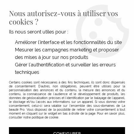
LIVRAISON GRATUITE DÈS 139€HT D'ACHAT - PAIEMENT
100% SÉCURISÉ -
28 MAGASINS
- SERVICE CLIENT À VOTRE
Nous autorisez-vous à utiliser vos
ÉCOUTE
cookies ?
0
Ils nous seront utiles pour :
Améliorer l'interface et les fonctionnalités du site
Mesurer les campagnes marketing et proposer
ACCUEIL
>
MATÉRIEL COIFFURE
>
ACCESSOIRES
>
COLORATION & PERMANENTE
>
ACCESSOIRES PERMANENTE
>
RÉCUPÉRATEUR PERMANENTE
>
RÉCUPÉRATEUR À
des mises à jour sur nos produits
PERMANENTE PLASTI
Gérer l'authentification et surveiller les erreurs
techniques
Certains cookies sont nécessaires à des fins techniques, ils sont donc dispensés
de consentement. D'autres, non obligatoires, peuvent être utilisés pour la
personnalisation des annonces et du contenu, la mesure des annonces et du
contenu, la connaissance de l'audience et le développement de produits, les
données de géolocalisation précises et l'identification par le balayage de l'appareil,
le stockage et/ou l'accès aux informations sur un appareil. Si vous donnez votre
consentement, celui-ci sera valable sur l’ensemble des sous-domaines de La
beauté Pro. Vous disposez de la possibilité de retirer votre consentement à tout
moment en cliquant sur le widget en bas à droite de la page. Pour en savoir plus,
consulter notre politique de cookie.
CONFIGURER