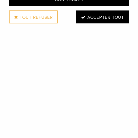
TOUT REFUSER
ACCEPTER TOUT
SIBEL
RÉCUPÉRATEUR À PERMANENTE PLASTI
Réf. :
111041
Récupérateur fixateur de permanente