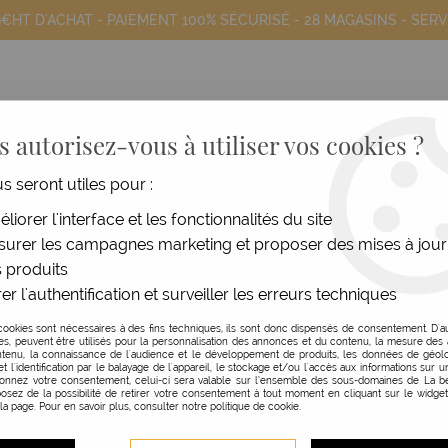
9€HT D'ACHAT - PAIEMENT 100% SÉCURISÉ -
28 MAGASINS
- SERV
 autorisez-vous à utiliser vos cookies ?
us seront utiles pour :
COIFFANTS
HOMME
MATÉRIEL
MOB
liorer l'interface et les fonctionnalités du site
urer les campagnes marketing et proposer des mises à jour
ssoires
>
Rasoir Gunsteel FOILFX02
 produits
er l'authentification et surveiller les erreurs techniques
BABYLISS PRO
cookies sont nécessaires à des fins techniques, ils sont donc dispensés de consentement. D'a
res, peuvent être utilisés pour la personnalisation des annonces et du contenu, la mesure de
RASOIR GUNSTEEL FOI
tenu, la connaissance de l'audience et le développement de produits, les données de géolo
et l'identification par le balayage de l'appareil, le stockage et/ou l'accès aux informations sur un
donnez votre consentement, celui-ci sera valable sur l’ensemble des sous-domaines de La be
Réf. :
125722
osez de la possibilité de retirer votre consentement à tout moment en cliquant sur le widge
 la page. Pour en savoir plus, consulter notre politique de cookie.
Le Rasoir Gunsteel FOILFX02 de 
fondus à blancs. Offre un résul