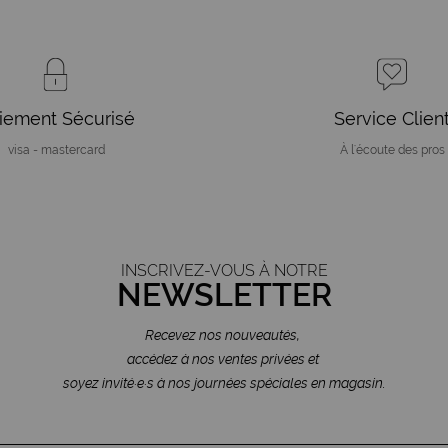
iement Sécurisé
Service Clien
visa - mastercard
À l'écoute des pros
INSCRIVEZ-VOUS À NOTRE
NEWSLETTER
Recevez nos nouveautés,
accédez à nos ventes privées et
soyez invité·e·s à nos journées spéciales en magasin.