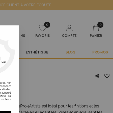
ICE CLIENT À VOTRE ÉCOUTE
0
0
Magasins
Favoris
Compte
Panier
ILIER
ESTHÉTIQUE
BLOG
PROMOS
 sur
utres, non
s annonces
LFX02
calisation
 appareil.
auté Pro.
t en bas à
BabylissPro4Artists est idéal pour les finitions et les
tat impeccable en effaçant les lignes et en égalisant les