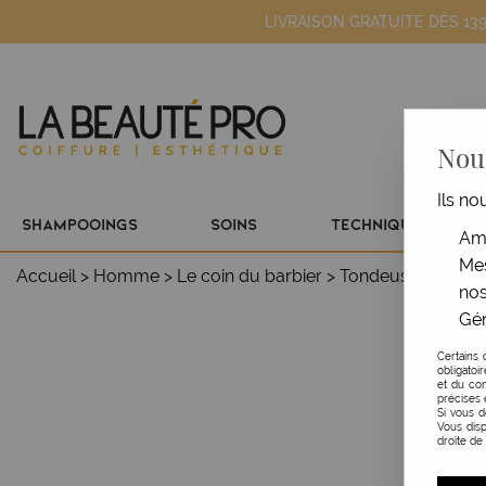
LIVRAISON GRATUITE DÈS 13
Nous
Ils no
SHAMPOOINGS
SOINS
TECHNIQUE
Amé
Mes
Accueil
>
Homme
>
Le coin du barbier
>
Tondeuses & Acce
nos
Gér
Certains 
obligatoi
et du con
précises 
Si vous 
Vous disp
droite de