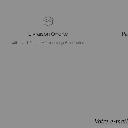
Livraison Offerte
Pa
48H - 72H, France Métro, dès 139 €
d'achat
HT