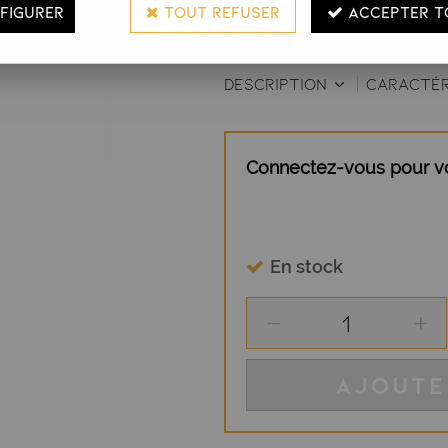
FIGURER
TOUT REFUSER
ACCEPTER T
cheveux.
DESCRIPTION
CARACTÉR
Connectez-vous pour voi
En stock
AJOUTE