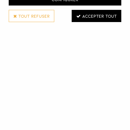
TOUT REFUSER
ACCEPTER TOUT
GOSH
PRÉSENTOIR COMPLET HOT SUMMER
Réf. :
132281
Présentoir complet Hot Summer