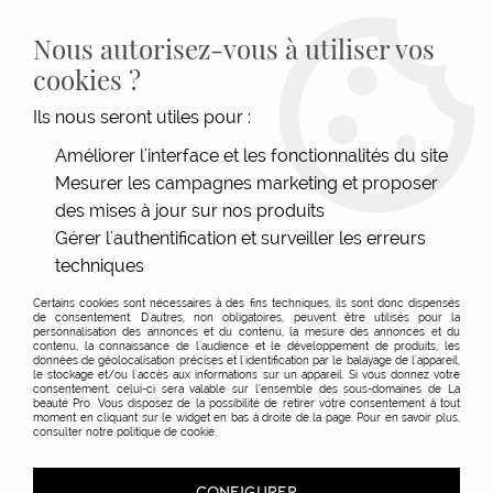
LIVRAISON GRATUITE DÈS 139€HT D'ACHAT - PAIEMENT
100% SÉCURISÉ -
28 MAGASINS
- SERVICE CLIENT À VOTRE
Nous autorisez-vous à utiliser vos
ÉCOUTE
cookies ?
0
Ils nous seront utiles pour :
Améliorer l'interface et les fonctionnalités du site
Mesurer les campagnes marketing et proposer
ACCUEIL
>
ESTHÉTIQUE
>
MAKE-UP
>
PRODUITS
>
PRÉSENTOIR COMPLET HOT
SUMMER
des mises à jour sur nos produits
Gérer l'authentification et surveiller les erreurs
techniques
Certains cookies sont nécessaires à des fins techniques, ils sont donc dispensés
de consentement. D'autres, non obligatoires, peuvent être utilisés pour la
personnalisation des annonces et du contenu, la mesure des annonces et du
contenu, la connaissance de l'audience et le développement de produits, les
données de géolocalisation précises et l'identification par le balayage de l'appareil,
le stockage et/ou l'accès aux informations sur un appareil. Si vous donnez votre
consentement, celui-ci sera valable sur l’ensemble des sous-domaines de La
beauté Pro. Vous disposez de la possibilité de retirer votre consentement à tout
moment en cliquant sur le widget en bas à droite de la page. Pour en savoir plus,
consulter notre politique de cookie.
CONFIGURER