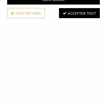
TOUT REFUSER
ACCEPTER TOUT
SIBEL
PORTE-ACCESSOIRES PRACTIQ
Réf. :
118395
Le porte-accessoires Pratiq vous permet de ranger