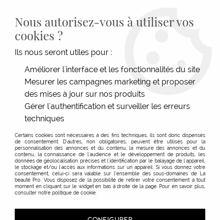
LIVRAISON GRATUITE DÈS 139€HT D'ACHAT - PAIEMENT
100% SÉCURISÉ -
28 MAGASINS
- SERVICE CLIENT À VOTRE
Nous autorisez-vous à utiliser vos
ÉCOUTE
cookies ?
0
Ils nous seront utiles pour :
Améliorer l'interface et les fonctionnalités du site
Mesurer les campagnes marketing et proposer
ACCUEIL
>
MATÉRIEL COIFFURE
>
COUPE
>
CISEAUX
>
PORTE-ACCESSOIRES PRACTIQ
des mises à jour sur nos produits
Gérer l'authentification et surveiller les erreurs
techniques
Certains cookies sont nécessaires à des fins techniques, ils sont donc dispensés
de consentement. D'autres, non obligatoires, peuvent être utilisés pour la
personnalisation des annonces et du contenu, la mesure des annonces et du
contenu, la connaissance de l'audience et le développement de produits, les
données de géolocalisation précises et l'identification par le balayage de l'appareil,
le stockage et/ou l'accès aux informations sur un appareil. Si vous donnez votre
consentement, celui-ci sera valable sur l’ensemble des sous-domaines de La
beauté Pro. Vous disposez de la possibilité de retirer votre consentement à tout
moment en cliquant sur le widget en bas à droite de la page. Pour en savoir plus,
consulter notre politique de cookie.
CONFIGURER