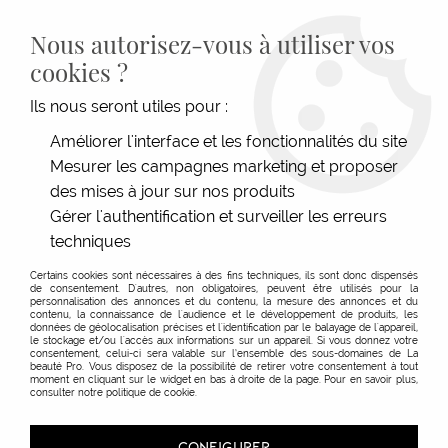
LIVRAISON GRATUITE DÈS 139€HT D'ACHAT - PAIEMENT
100% SÉCURISÉ -
28 MAGASINS
- SERVICE CLIENT À VOTRE
Nous autorisez-vous à utiliser vos
ÉCOUTE
cookies ?
0
Ils nous seront utiles pour :
Améliorer l'interface et les fonctionnalités du site
Mesurer les campagnes marketing et proposer
ACCUEIL
>
SOINS
>
TYPE DE SOINS
>
TRAITEMENT
>
PEELING OXYGÉNANT REMEDY
SUPER ACTIVE PRE-TREATMENT DIFFERENCE HAIR CARE
des mises à jour sur nos produits
Gérer l'authentification et surveiller les erreurs
techniques
Certains cookies sont nécessaires à des fins techniques, ils sont donc dispensés
de consentement. D'autres, non obligatoires, peuvent être utilisés pour la
personnalisation des annonces et du contenu, la mesure des annonces et du
contenu, la connaissance de l'audience et le développement de produits, les
données de géolocalisation précises et l'identification par le balayage de l'appareil,
le stockage et/ou l'accès aux informations sur un appareil. Si vous donnez votre
consentement, celui-ci sera valable sur l’ensemble des sous-domaines de La
beauté Pro. Vous disposez de la possibilité de retirer votre consentement à tout
moment en cliquant sur le widget en bas à droite de la page. Pour en savoir plus,
consulter notre politique de cookie.
CONFIGURER