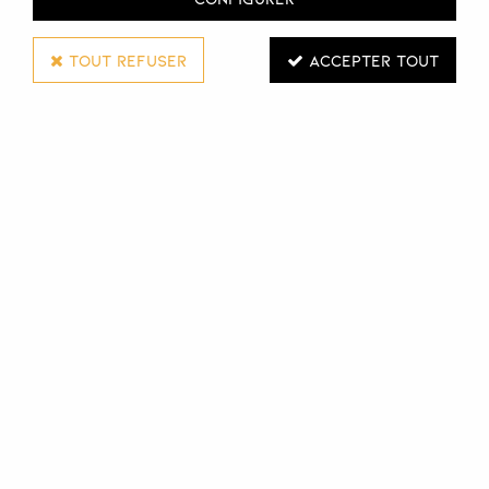
TOUT REFUSER
ACCEPTER TOUT
NOOK
PEELING OXYGÉNANT REMEDY SUPER
ACTIVE PRE-TREATMENT DIFFERENCE HAIR
CARE