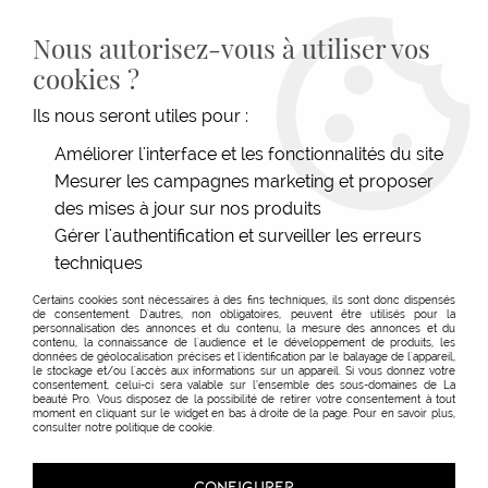
LIVRAISON GRATUITE DÈS 139€HT D'ACHAT - PAIEMENT
100% SÉCURISÉ -
28 MAGASINS
- SERVICE CLIENT À VOTRE
Nous autorisez-vous à utiliser vos
ÉCOUTE
cookies ?
0
Ils nous seront utiles pour :
Améliorer l'interface et les fonctionnalités du site
Votre demande de réservation
Mesurer les campagnes marketing et proposer
des mises à jour sur nos produits
en magasin
Gérer l'authentification et surveiller les erreurs
techniques
Certains cookies sont nécessaires à des fins techniques, ils sont donc dispensés
de consentement. D'autres, non obligatoires, peuvent être utilisés pour la
personnalisation des annonces et du contenu, la mesure des annonces et du
contenu, la connaissance de l'audience et le développement de produits, les
données de géolocalisation précises et l'identification par le balayage de l'appareil,
INSCRIVEZ-VOUS À NOTRE
le stockage et/ou l'accès aux informations sur un appareil. Si vous donnez votre
consentement, celui-ci sera valable sur l’ensemble des sous-domaines de La
NEWSLETTER
beauté Pro. Vous disposez de la possibilité de retirer votre consentement à tout
moment en cliquant sur le widget en bas à droite de la page. Pour en savoir plus,
consulter notre politique de cookie.
Recevez nos nouveautés,
accédez à nos ventes privées et
CONFIGURER
soyez invité·e·s à nos journées spéciales en magasin.