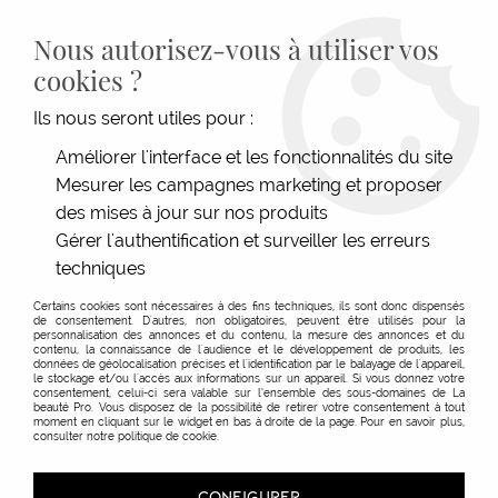
LIVRAISON GRATUITE DÈS 139€HT D'ACHAT - PAIEMENT
100% SÉCURISÉ -
28 MAGASINS
- SERVICE CLIENT À VOTRE
Nous autorisez-vous à utiliser vos
ÉCOUTE
cookies ?
0
Ils nous seront utiles pour :
Améliorer l'interface et les fonctionnalités du site
Mesurer les campagnes marketing et proposer
ACCUEIL
>
SOINS
>
TYPE DE CHEVEUX
>
CHEVEUX COLORÉS
>
MASQUE REFLETS
LUMIÈRES DE PROVENCE
des mises à jour sur nos produits
Gérer l'authentification et surveiller les erreurs
techniques
Certains cookies sont nécessaires à des fins techniques, ils sont donc dispensés
de consentement. D'autres, non obligatoires, peuvent être utilisés pour la
personnalisation des annonces et du contenu, la mesure des annonces et du
contenu, la connaissance de l'audience et le développement de produits, les
données de géolocalisation précises et l'identification par le balayage de l'appareil,
le stockage et/ou l'accès aux informations sur un appareil. Si vous donnez votre
consentement, celui-ci sera valable sur l’ensemble des sous-domaines de La
beauté Pro. Vous disposez de la possibilité de retirer votre consentement à tout
moment en cliquant sur le widget en bas à droite de la page. Pour en savoir plus,
consulter notre politique de cookie.
CONFIGURER