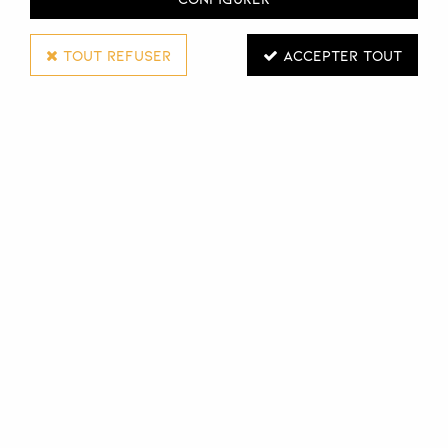
TOUT REFUSER
ACCEPTER TOUT
FAUVERT
MASQUE REFLETS LUMIÈRES DE PROVENCE
200 ML
Réf. :
118459
Masque de soin pour coloration ou mêches pour
intensifier les colorations, tout en protégeant et hydratant
le cuir chevelu.