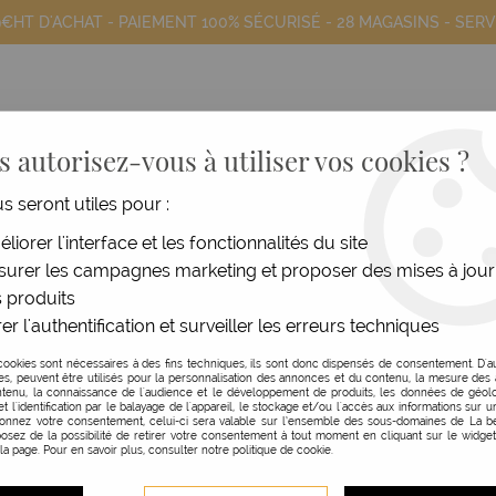
9€HT D'ACHAT - PAIEMENT 100% SÉCURISÉ -
28 MAGASINS
- SERV
 autorisez-vous à utiliser vos cookies ?
us seront utiles pour :
COIFFANTS
HOMME
MATÉRIEL
MOB
liorer l'interface et les fonctionnalités du site
urer les campagnes marketing et proposer des mises à jour
que riche - Couleur
 produits
er l'authentification et surveiller les erreurs techniques
SUBTIL
cookies sont nécessaires à des fins techniques, ils sont donc dispensés de consentement. D'a
res, peuvent être utilisés pour la personnalisation des annonces et du contenu, la mesure de
MASQUE RICHE - COU
tenu, la connaissance de l'audience et le développement de produits, les données de géolo
et l'identification par le balayage de l'appareil, le stockage et/ou l'accès aux informations sur un
donnez votre consentement, celui-ci sera valable sur l’ensemble des sous-domaines de La be
750 ML
osez de la possibilité de retirer votre consentement à tout moment en cliquant sur le widge
 la page. Pour en savoir plus, consulter notre politique de cookie.
Réf. :
132249
Le masque riche couleur de Sub