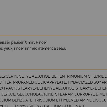
isser pauser 5 min. Rincer.
les yeux, rincer immédiatement à l’eau.
, GLYCERIN, CETYL ALCOHOL, BEHENTRIMONIUM CHLORID
TTER, PROPANEDIOL DICAPRYLATE, HYDROLYZED SOY PRO
T EXTRACT, STEARYL/BEHENYL ALCOHOL, STEARYL/BEHENY
GLYCOL, GLUCONOLACTONE, STEARAMIDOPROPYL DIMETHY
SODIUM BENZOATE, TRISODIUM ETHYLENEDIAMINE DISUC
L , CI 17200 (RED33), CALCIUM GLUCONATE.