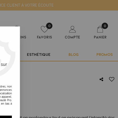
ICE CLIENT À VOTRE ÉCOUTE
0
0
Magasins
Favoris
Compte
Panier
ILIER
ESTHÉTIQUE
BLOG
PROMOS
 sur
utres, non
s annonces
LEUR
calisation
 appareil.
auté Pro.
t en bas à
til nourrit en profondeur tout en préservant l'intensité des