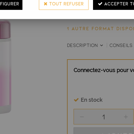
FIGURER
TOUT REFUSER
ACCEPTER T
pigments pour une brillance éc
de nutrition​.
1 AUTRE FORMAT DISPON
DESCRIPTION
CONSEILS 
Connectez-vous pour voi
En stock