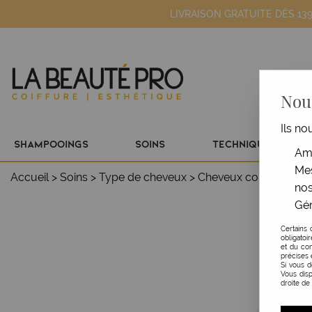
LIVRAISON GRATUITE DÈS 13
Nous
Ils no
SHAMPOOINGS
SOINS
TECHNIQUE
Amé
Mes
Accueil
>
Soins
>
Type de cheveux
>
Cheveux colorés
>
Mas
nos
Gér
Certains 
obligatoi
et du con
précises 
Si vous 
Vous disp
droite de