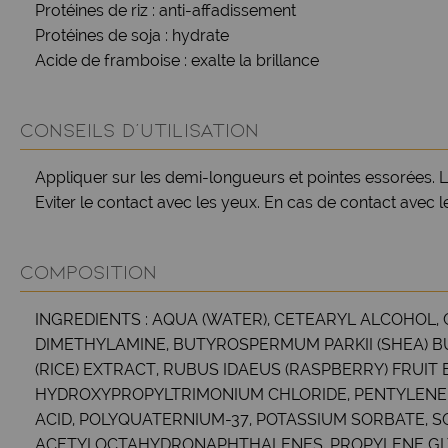
Protéines de riz : anti-affadissement
Protéines de soja : hydrate
Acide de framboise : exalte la brillance
CONSEILS D'UTILISATION
Appliquer sur les demi-longueurs et pointes essorées. La
Eviter le contact avec les yeux. En cas de contact avec 
COMPOSITION
INGREDIENTS : AQUA (WATER), CETEARYL ALCOHOL
DIMETHYLAMINE, BUTYROSPERMUM PARKII (SHEA) BU
(RICE) EXTRACT, RUBUS IDAEUS (RASPBERRY) FRUI
HYDROXYPROPYLTRIMONIUM CHLORIDE, PENTYLENE 
ACID, POLYQUATERNIUM-37, POTASSIUM SORBATE, 
ACETYLOCTAHYDRONAPHTHALENES, PROPYLENE GLYCO