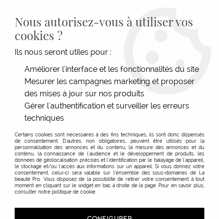
LIVRAISON GRATUITE DÈS 139€HT D'ACHAT - PAIEMENT
100% SÉCURISÉ -
28 MAGASINS
- SERVICE CLIENT À VOTRE
Nous autorisez-vous à utiliser vos
ÉCOUTE
cookies ?
0
Ils nous seront utiles pour :
Améliorer l'interface et les fonctionnalités du site
Mesurer les campagnes marketing et proposer
ACCUEIL
>
SOINS
>
TYPE DE SOINS
>
TRAITEMENT
>
LOTION ENERGIZING
MAINTENANCE DIFFERENCE HAIR CARE
des mises à jour sur nos produits
Gérer l'authentification et surveiller les erreurs
techniques
Certains cookies sont nécessaires à des fins techniques, ils sont donc dispensés
de consentement. D'autres, non obligatoires, peuvent être utilisés pour la
personnalisation des annonces et du contenu, la mesure des annonces et du
contenu, la connaissance de l'audience et le développement de produits, les
données de géolocalisation précises et l'identification par le balayage de l'appareil,
le stockage et/ou l'accès aux informations sur un appareil. Si vous donnez votre
consentement, celui-ci sera valable sur l’ensemble des sous-domaines de La
beauté Pro. Vous disposez de la possibilité de retirer votre consentement à tout
moment en cliquant sur le widget en bas à droite de la page. Pour en savoir plus,
consulter notre politique de cookie.
CONFIGURER