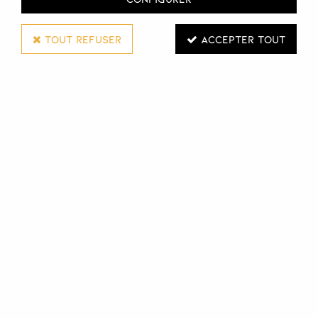
TOUT REFUSER
ACCEPTER TOUT
NOOK
LOTION ENERGIZING MAINTENANCE
DIFFERENCE HAIR CARE