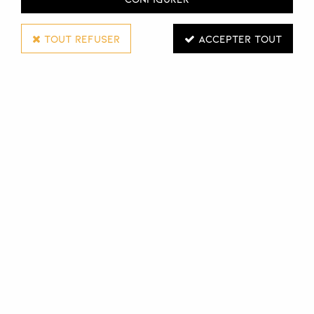
TOUT REFUSER
ACCEPTER TOUT
KIEPE
LISSEUR COLOR+ 8300
Réf. :
127755