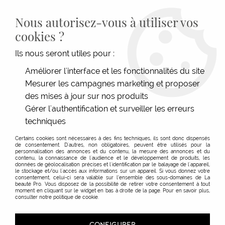
LIVRAISON GRATUITE DÈS 139€HT D'ACHAT - PAIEMENT
100% SÉCURISÉ -
28 MAGASINS
- SERVICE CLIENT À VOTRE
Nous autorisez-vous à utiliser vos
ÉCOUTE
cookies ?
0
Ils nous seront utiles pour :
Améliorer l'interface et les fonctionnalités du site
Mesurer les campagnes marketing et proposer
ACCUEIL
>
MATÉRIEL COIFFURE
>
ÉLECTRIQUE
>
FER À LISSER & COIFFER
>
FER À LISSER
>
LISSEUR COLOR+ 8300
des mises à jour sur nos produits
Gérer l'authentification et surveiller les erreurs
techniques
Certains cookies sont nécessaires à des fins techniques, ils sont donc dispensés
de consentement. D'autres, non obligatoires, peuvent être utilisés pour la
personnalisation des annonces et du contenu, la mesure des annonces et du
contenu, la connaissance de l'audience et le développement de produits, les
données de géolocalisation précises et l'identification par le balayage de l'appareil,
le stockage et/ou l'accès aux informations sur un appareil. Si vous donnez votre
consentement, celui-ci sera valable sur l’ensemble des sous-domaines de La
beauté Pro. Vous disposez de la possibilité de retirer votre consentement à tout
moment en cliquant sur le widget en bas à droite de la page. Pour en savoir plus,
consulter notre politique de cookie.
CONFIGURER