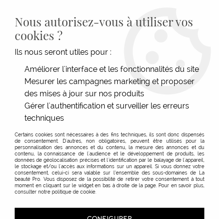
LIVRAISON GRATUITE DÈS 139€HT D'ACHAT - PAIEMENT
100% SÉCURISÉ -
28 MAGASINS
- SERVICE CLIENT À VOTRE
Nous autorisez-vous à utiliser vos
ÉCOUTE
cookies ?
0
Ils nous seront utiles pour :
Améliorer l'interface et les fonctionnalités du site
Mesurer les campagnes marketing et proposer
ACCUEIL
>
SOINS
>
NOOK
>
LEAVE-IN CORPORISANT AGELESS BEAUTY FAMILY
des mises à jour sur nos produits
Gérer l'authentification et surveiller les erreurs
techniques
Certains cookies sont nécessaires à des fins techniques, ils sont donc dispensés
de consentement. D'autres, non obligatoires, peuvent être utilisés pour la
personnalisation des annonces et du contenu, la mesure des annonces et du
contenu, la connaissance de l'audience et le développement de produits, les
données de géolocalisation précises et l'identification par le balayage de l'appareil,
le stockage et/ou l'accès aux informations sur un appareil. Si vous donnez votre
consentement, celui-ci sera valable sur l’ensemble des sous-domaines de La
beauté Pro. Vous disposez de la possibilité de retirer votre consentement à tout
moment en cliquant sur le widget en bas à droite de la page. Pour en savoir plus,
consulter notre politique de cookie.
CONFIGURER