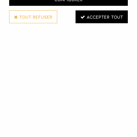
TOUT REFUSER
ACCEPTER TOUT
ANDREIA
LAMPE REVOLUTION 60 LEDS
Réf. :
131075
Lampe LED à usage professionnel qui catalyse de
manière adéquate les produits pour les ongles LED et UV.
Sa base amovible permet de réaliser des manucures et
pédicures.