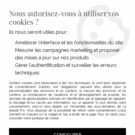
LIVRAISON GRATUITE DÈS 139€HT D'ACHAT - PAIEMENT
100% SÉCURISÉ -
28 MAGASINS
- SERVICE CLIENT À VOTRE
Nous autorisez-vous à utiliser vos
ÉCOUTE
cookies ?
0
Ils nous seront utiles pour :
Améliorer l'interface et les fonctionnalités du site
Mesurer les campagnes marketing et proposer
ACCUEIL
>
ESTHÉTIQUE
>
MATÉRIELS, MOBILIER & APPAREILS
>
LAMPE REVOLUTION
60 LEDS
des mises à jour sur nos produits
Gérer l'authentification et surveiller les erreurs
techniques
Certains cookies sont nécessaires à des fins techniques, ils sont donc dispensés
de consentement. D'autres, non obligatoires, peuvent être utilisés pour la
personnalisation des annonces et du contenu, la mesure des annonces et du
contenu, la connaissance de l'audience et le développement de produits, les
données de géolocalisation précises et l'identification par le balayage de l'appareil,
le stockage et/ou l'accès aux informations sur un appareil. Si vous donnez votre
consentement, celui-ci sera valable sur l’ensemble des sous-domaines de La
beauté Pro. Vous disposez de la possibilité de retirer votre consentement à tout
moment en cliquant sur le widget en bas à droite de la page. Pour en savoir plus,
consulter notre politique de cookie.
CONFIGURER