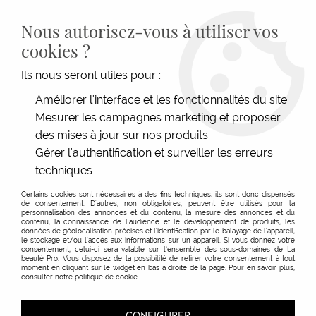
LIVRAISON GRATUITE DÈS 139€HT D'ACHAT - PAIEMENT
100% SÉCURISÉ -
28 MAGASINS
- SERVICE CLIENT À VOTRE
Nous autorisez-vous à utiliser vos
ÉCOUTE
cookies ?
0
Ils nous seront utiles pour :
Améliorer l'interface et les fonctionnalités du site
La Beauté Pro Nantes
Mesurer les campagnes marketing et proposer
des mises à jour sur nos produits
Gérer l'authentification et surveiller les erreurs
AUTRES MAGASINS
techniques
Certains cookies sont nécessaires à des fins techniques, ils sont donc dispensés
La Beauté Pro Nantes
de consentement. D'autres, non obligatoires, peuvent être utilisés pour la
personnalisation des annonces et du contenu, la mesure des annonces et du
contenu, la connaissance de l'audience et le développement de produits, les
Magasin
données de géolocalisation précises et l'identification par le balayage de l'appareil,
le stockage et/ou l'accès aux informations sur un appareil. Si vous donnez votre
consentement, celui-ci sera valable sur l’ensemble des sous-domaines de La
beauté Pro. Vous disposez de la possibilité de retirer votre consentement à tout
moment en cliquant sur le widget en bas à droite de la page. Pour en savoir plus,
Coordonnées
consulter notre politique de cookie.
Enseigne :
CONFIGURER