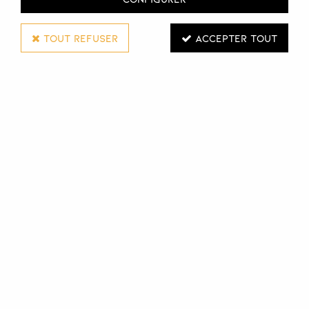
La Beauté Pro Nantes
Adresse :
TOUT REFUSER
ACCEPTER TOUT
3 Avenue des Lions
44800 SAINT-HERBLAIN
France Métropolitaine
Téléphone :
02 51 83 60 61
Email :
Cliquer ici
Horaires
Lundi :
09:00 - 18:00
Mardi :
09:00 - 18:00
Mercredi :