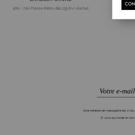
CON
48H - 72H, France Métro, dès 139 €
d'achat
HT
Votre adresse de messagerie est unique
Si vous souhaitez en savo