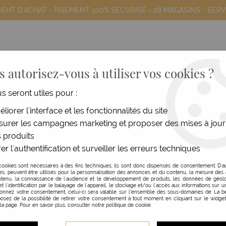
9€HT D'ACHAT - PAIEMENT 100% SÉCURISÉ -
28 MAGASINS
- SERV
 autorisez-vous à utiliser vos cookies ?
us seront utiles pour :
COIFFANTS
HOMME
MATÉRIEL
MOB
liorer l'interface et les fonctionnalités du site
LA BEAUTÉ PRO - MONTAUDRA
urer les campagnes marketing et proposer des mises à jour
 produits
er l'authentification et surveiller les erreurs techniques
cookies sont nécessaires à des fins techniques, ils sont donc dispensés de consentement. D'a
res, peuvent être utilisés pour la personnalisation des annonces et du contenu, la mesure de
tenu, la connaissance de l'audience et le développement de produits, les données de géolo
et l'identification par le balayage de l'appareil, le stockage et/ou l'accès aux informations sur un
donnez votre consentement, celui-ci sera valable sur l’ensemble des sous-domaines de La be
osez de la possibilité de retirer votre consentement à tout moment en cliquant sur le widge
 la page. Pour en savoir plus, consulter notre politique de cookie.
iement Sécurisé
Service Clien