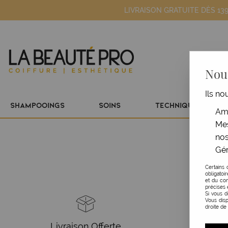
LIVRAISON GRATUITE DÈS 13
Nous
Ils no
SHAMPOOINGS
SOINS
TECHNIQUE
Amé
Mes
nos
Gér
Certains 
obligatoi
et du con
précises 
Si vous 
Vous disp
droite de
Livraison Offerte
Pa