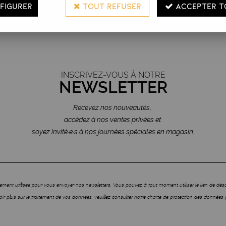
FIGURER
TOUT REFUSER
ACCEPTER T
visa - mastercard
À l'écoute des pros
INSCRIVEZ-VOUS À NOTRE
NEWSLETTER
Recevez nos nouveautés,
accédez à nos ventes privées et
soyez invité·e·s à nos journées spéciales en magasin.
ment utilisée pour vous envoyer nos newsletters. Vous pouvez à tout moment utiliser le lien de dé
ir plus sur le traitement de vos données, veuillez consulter notre charte de protection des données 