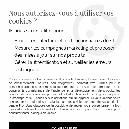
LIVRAISON GRATUITE DÈS 139€HT D'ACHAT - PAIEMENT
100% SÉCURISÉ -
28 MAGASINS
- SERVICE CLIENT À VOTRE
Nous autorisez-vous à utiliser vos
ÉCOUTE
cookies ?
0
Ils nous seront utiles pour :
Améliorer l'interface et les fonctionnalités du site
Mesurer les campagnes marketing et proposer
ACCUEIL
>
SOINS
>
TYPE DE SOINS
>
HUILE & SÉRUM
>
HUILE LÉGÈRE RÉVÉLATRICE
DE LUMIÈRE OIL REFLECTIONS
des mises à jour sur nos produits
Gérer l'authentification et surveiller les erreurs
techniques
Certains cookies sont nécessaires à des fins techniques, ils sont donc dispensés
de consentement. D'autres, non obligatoires, peuvent être utilisés pour la
personnalisation des annonces et du contenu, la mesure des annonces et du
contenu, la connaissance de l'audience et le développement de produits, les
données de géolocalisation précises et l'identification par le balayage de l'appareil,
le stockage et/ou l'accès aux informations sur un appareil. Si vous donnez votre
consentement, celui-ci sera valable sur l’ensemble des sous-domaines de La
beauté Pro. Vous disposez de la possibilité de retirer votre consentement à tout
moment en cliquant sur le widget en bas à droite de la page. Pour en savoir plus,
consulter notre politique de cookie.
CONFIGURER