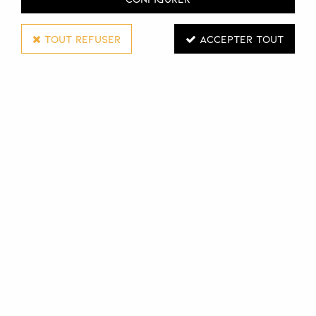
TOUT REFUSER
ACCEPTER TOUT
WELLA PROFESSIONALS
HUILE LÉGÈRE RÉVÉLATRICE DE LUMIÈRE
OIL REFLECTIONS
100 ML
Réf. :
112935
Huile légère capillaire révélatrice de lumière Oil
Reflections pour tous les types de cheveux. L'huile Wella