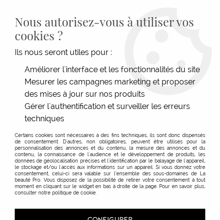
LIVRAISON GRATUITE DÈS 139€HT D'ACHAT - PAIEMENT
100% SÉCURISÉ -
28 MAGASINS
- SERVICE CLIENT À VOTRE
Nous autorisez-vous à utiliser vos
ÉCOUTE
cookies ?
0
Ils nous seront utiles pour :
Améliorer l'interface et les fonctionnalités du site
Mesurer les campagnes marketing et proposer
des mises à jour sur nos produits
Gérer l'authentification et surveiller les erreurs
techniques
Certains cookies sont nécessaires à des fins techniques, ils sont donc dispensés
de consentement. D'autres, non obligatoires, peuvent être utilisés pour la
personnalisation des annonces et du contenu, la mesure des annonces et du
contenu, la connaissance de l'audience et le développement de produits, les
données de géolocalisation précises et l'identification par le balayage de l'appareil,
Spray coiffant
le stockage et/ou l'accès aux informations sur un appareil. Si vous donnez votre
consentement, celui-ci sera valable sur l’ensemble des sous-domaines de La
beauté Pro. Vous disposez de la possibilité de retirer votre consentement à tout
moment en cliquant sur le widget en bas à droite de la page. Pour en savoir plus,
consulter notre politique de cookie.
TRIER & FILTRER
CONFIGURER