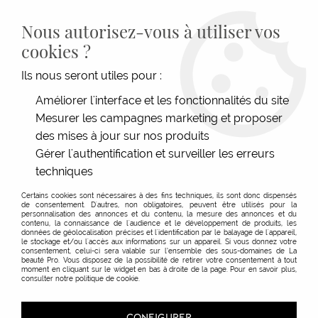
LIVRAISON GRATUITE DÈS 139€HT D'ACHAT - PAIEMENT
100% SÉCURISÉ -
28 MAGASINS
- SERVICE CLIENT À VOTRE
Nous autorisez-vous à utiliser vos
ÉCOUTE
cookies ?
0
Ils nous seront utiles pour :
Améliorer l'interface et les fonctionnalités du site
Mesurer les campagnes marketing et proposer
ACCUEIL
>
TECHNIQUE
>
COLORATIONS
>
COLORATION TEMPORAIRE
>
HAIR TOUCH
UP
des mises à jour sur nos produits
Gérer l'authentification et surveiller les erreurs
techniques
Certains cookies sont nécessaires à des fins techniques, ils sont donc dispensés
de consentement. D'autres, non obligatoires, peuvent être utilisés pour la
personnalisation des annonces et du contenu, la mesure des annonces et du
contenu, la connaissance de l'audience et le développement de produits, les
données de géolocalisation précises et l'identification par le balayage de l'appareil,
le stockage et/ou l'accès aux informations sur un appareil. Si vous donnez votre
consentement, celui-ci sera valable sur l’ensemble des sous-domaines de La
beauté Pro. Vous disposez de la possibilité de retirer votre consentement à tout
moment en cliquant sur le widget en bas à droite de la page. Pour en savoir plus,
consulter notre politique de cookie.
CONFIGURER