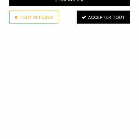
TOUT REFUSER
ACCEPTER TOUT
L'ORÉAL PROFESSIONNEL
HAIR TOUCH UP
75 ML