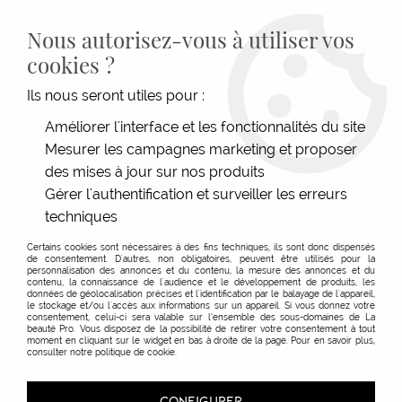
LIVRAISON GRATUITE DÈS 139€HT D'ACHAT - PAIEMENT
100% SÉCURISÉ -
28 MAGASINS
- SERVICE CLIENT À VOTRE
Nous autorisez-vous à utiliser vos
ÉCOUTE
cookies ?
0
Ils nous seront utiles pour :
Améliorer l'interface et les fonctionnalités du site
Mesurer les campagnes marketing et proposer
ACCUEIL
>
ESTHÉTIQUE
>
NAILS
>
GELS
>
GEL DE TRANSFERT
des mises à jour sur nos produits
Gérer l'authentification et surveiller les erreurs
techniques
Certains cookies sont nécessaires à des fins techniques, ils sont donc dispensés
de consentement. D'autres, non obligatoires, peuvent être utilisés pour la
personnalisation des annonces et du contenu, la mesure des annonces et du
contenu, la connaissance de l'audience et le développement de produits, les
données de géolocalisation précises et l'identification par le balayage de l'appareil,
le stockage et/ou l'accès aux informations sur un appareil. Si vous donnez votre
consentement, celui-ci sera valable sur l’ensemble des sous-domaines de La
beauté Pro. Vous disposez de la possibilité de retirer votre consentement à tout
moment en cliquant sur le widget en bas à droite de la page. Pour en savoir plus,
consulter notre politique de cookie.
CONFIGURER