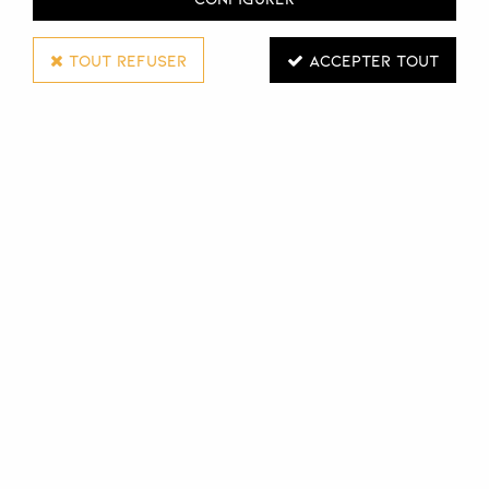
TOUT REFUSER
ACCEPTER TOUT
WELLA PROFESSIONALS
GEL DE MODELAGE PEARL STYLER EIMI
100 ML
Réf. :
112840
Modelez et texturisez vos coiffures, tout en apportant une
brillance nacrée et une tenue flexible, avec le gel coiffant
Pearl Styler EMI de Wella Professionals.