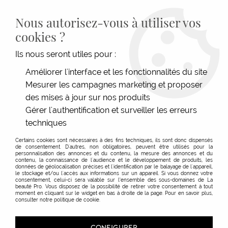
LIVRAISON GRATUITE DÈS 139€HT D'ACHAT - PAIEMENT
100% SÉCURISÉ -
28 MAGASINS
- SERVICE CLIENT À VOTRE
Nous autorisez-vous à utiliser vos
ÉCOUTE
cookies ?
0
Ils nous seront utiles pour :
Améliorer l'interface et les fonctionnalités du site
Mesurer les campagnes marketing et proposer
ACCUEIL
>
PRODUITS COIFFANTS
>
TYPE DE COIFFANTS
>
GEL
>
GEL DE MODELAGE
PEARL STYLER EIMI
des mises à jour sur nos produits
Gérer l'authentification et surveiller les erreurs
techniques
Certains cookies sont nécessaires à des fins techniques, ils sont donc dispensés
de consentement. D'autres, non obligatoires, peuvent être utilisés pour la
personnalisation des annonces et du contenu, la mesure des annonces et du
contenu, la connaissance de l'audience et le développement de produits, les
données de géolocalisation précises et l'identification par le balayage de l'appareil,
le stockage et/ou l'accès aux informations sur un appareil. Si vous donnez votre
consentement, celui-ci sera valable sur l’ensemble des sous-domaines de La
beauté Pro. Vous disposez de la possibilité de retirer votre consentement à tout
moment en cliquant sur le widget en bas à droite de la page. Pour en savoir plus,
consulter notre politique de cookie.
CONFIGURER