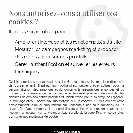
LIVRAISON GRATUITE DÈS 139€HT D'ACHAT - PAIEMENT
100% SÉCURISÉ -
28 MAGASINS
- SERVICE CLIENT À VOTRE
Nous autorisez-vous à utiliser vos
ÉCOUTE
cookies ?
0
Ils nous seront utiles pour :
Améliorer l'interface et les fonctionnalités du site
Mesurer les campagnes marketing et proposer
ACCUEIL
>
ESTHÉTIQUE
>
VISAGE & CORPS
>
ACCESSOIRES SOIN
>
GANTS SPA
des mises à jour sur nos produits
Gérer l'authentification et surveiller les erreurs
techniques
Certains cookies sont nécessaires à des fins techniques, ils sont donc dispensés
de consentement. D'autres, non obligatoires, peuvent être utilisés pour la
personnalisation des annonces et du contenu, la mesure des annonces et du
contenu, la connaissance de l'audience et le développement de produits, les
données de géolocalisation précises et l'identification par le balayage de l'appareil,
le stockage et/ou l'accès aux informations sur un appareil. Si vous donnez votre
consentement, celui-ci sera valable sur l’ensemble des sous-domaines de La
beauté Pro. Vous disposez de la possibilité de retirer votre consentement à tout
moment en cliquant sur le widget en bas à droite de la page. Pour en savoir plus,
consulter notre politique de cookie.
CONFIGURER