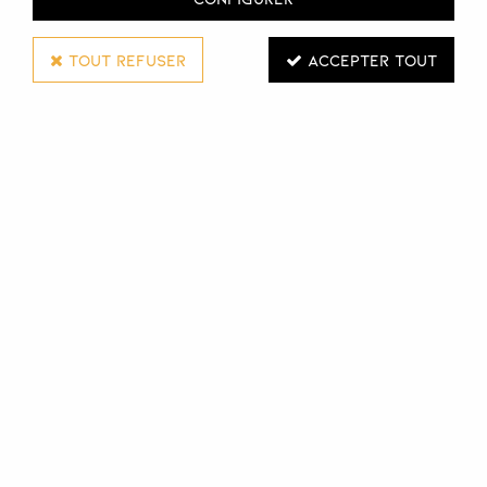
TOUT REFUSER
ACCEPTER TOUT
YUMI BEAUTY
GANTS SPA
Réf. :
127672
Grâce à ces gants, retrouvez en quelques minutes toute
la douceur des mains !
Contient de l’huile de Jojoba, de l’huile d’Olive, de l’huile de
rose et de la vitamine E.