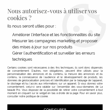
LIVRAISON GRATUITE DÈS 139€HT D'ACHAT - PAIEMENT
100% SÉCURISÉ -
28 MAGASINS
- SERVICE CLIENT À VOTRE
Nous autorisez-vous à utiliser vos
ÉCOUTE
cookies ?
0
Ils nous seront utiles pour :
Améliorer l'interface et les fonctionnalités du site
Fête de fin d'année : une mise
Mesurer les campagnes marketing et proposer
des mises à jour sur nos produits
en beauté pétillante !
Gérer l'authentification et surveiller les erreurs
techniques
Certains cookies sont nécessaires à des fins techniques, ils sont donc dispensés
de consentement. D'autres, non obligatoires, peuvent être utilisés pour la
personnalisation des annonces et du contenu, la mesure des annonces et du
contenu, la connaissance de l'audience et le développement de produits, les
données de géolocalisation précises et l'identification par le balayage de l'appareil,
le stockage et/ou l'accès aux informations sur un appareil. Si vous donnez votre
consentement, celui-ci sera valable sur l’ensemble des sous-domaines de La
beauté Pro. Vous disposez de la possibilité de retirer votre consentement à tout
moment en cliquant sur le widget en bas à droite de la page. Pour en savoir plus,
consulter notre politique de cookie.
CONFIGURER