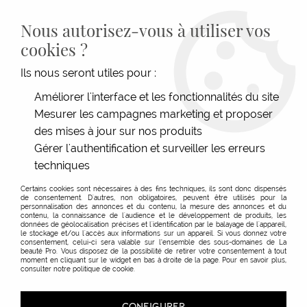
LIVRAISON GRATUITE DÈS 139€HT D'ACHAT - PAIEMENT
100% SÉCURISÉ -
28 MAGASINS
- SERVICE CLIENT À VOTRE
Nous autorisez-vous à utiliser vos
ÉCOUTE
cookies ?
0
Ils nous seront utiles pour :
Améliorer l'interface et les fonctionnalités du site
Mesurer les campagnes marketing et proposer
ACCUEIL
>
ESTHÉTIQUE
>
MAKE-UP
>
PRODUITS
>
YEUX
>
EYELINER - VELVET TOUCH
WATERPROOF
des mises à jour sur nos produits
Gérer l'authentification et surveiller les erreurs
techniques
Certains cookies sont nécessaires à des fins techniques, ils sont donc dispensés
de consentement. D'autres, non obligatoires, peuvent être utilisés pour la
personnalisation des annonces et du contenu, la mesure des annonces et du
contenu, la connaissance de l'audience et le développement de produits, les
données de géolocalisation précises et l'identification par le balayage de l'appareil,
le stockage et/ou l'accès aux informations sur un appareil. Si vous donnez votre
consentement, celui-ci sera valable sur l’ensemble des sous-domaines de La
beauté Pro. Vous disposez de la possibilité de retirer votre consentement à tout
moment en cliquant sur le widget en bas à droite de la page. Pour en savoir plus,
consulter notre politique de cookie.
CONFIGURER