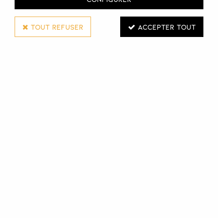
TOUT REFUSER
ACCEPTER TOUT
GOSH
EYELINER - VELVET TOUCH WATERPROOF
Réf. :
127364