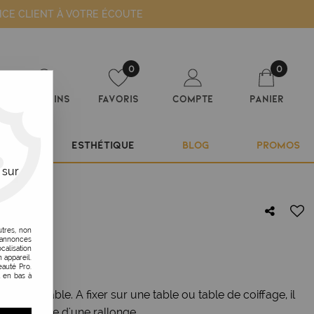
ICE CLIENT À VOTRE ÉCOUTE
0
0
Magasins
Favoris
Compte
Panier
ILIER
ESTHÉTIQUE
BLOG
PROMOS
 sur
EL
utres, non
s annonces
ERSEL
calisation
 appareil.
auté Pro.
t en bas à
te malléable. A fixer sur une table ou table de coiffage, il
r et dispose d'une rallonge.