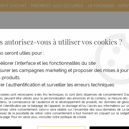
9€HT D'ACHAT - PAIEMENT 100% SÉCURISÉ -
28 MAGASINS
- SERV
 autorisez-vous à utiliser vos cookies ?
us seront utiles pour :
COIFFANTS
HOMME
MATÉRIEL
MOB
liorer l'interface et les fonctionnalités du site
urer les campagnes marketing et proposer des mises à jour
>
Etau Plastique Universel
 produits
er l'authentification et surveiller les erreurs techniques
EXALTO PROFESSIONN
cookies sont nécessaires à des fins techniques, ils sont donc dispensés de consentement. D'a
res, peuvent être utilisés pour la personnalisation des annonces et du contenu, la mesure de
ETAU PLASTIQUE UNIV
tenu, la connaissance de l'audience et le développement de produits, les données de géolo
et l'identification par le balayage de l'appareil, le stockage et/ou l'accès aux informations sur un
donnez votre consentement, celui-ci sera valable sur l’ensemble des sous-domaines de La be
Réf. :
121088
osez de la possibilité de retirer votre consentement à tout moment en cliquant sur le widge
 la page. Pour en savoir plus, consulter notre politique de cookie.
Etau plastique Réglable pour tê
s'adapte et se règle en hauteu