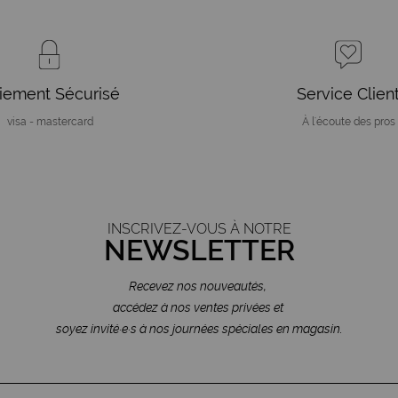
iement Sécurisé
Service Clien
visa - mastercard
À l'écoute des pros
INSCRIVEZ-VOUS À NOTRE
NEWSLETTER
Recevez nos nouveautés,
accédez à nos ventes privées et
soyez invité·e·s à nos journées spéciales en magasin.