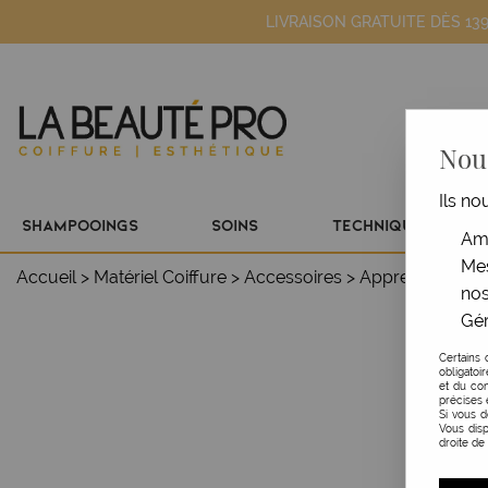
LIVRAISON GRATUITE DÈS 13
Nous
Ils no
SHAMPOOINGS
SOINS
TECHNIQUE
Amé
Mes
Accueil
>
Matériel Coiffure
>
Accessoires
>
Apprentissage
nos
Gér
Certains 
obligatoi
et du con
précises 
Si vous 
Vous disp
droite de