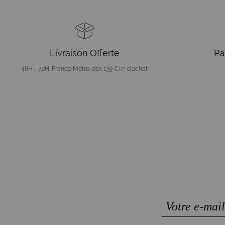
Livraison Offerte
Pa
48H - 72H, France Métro, dès 139 €
d'achat
HT