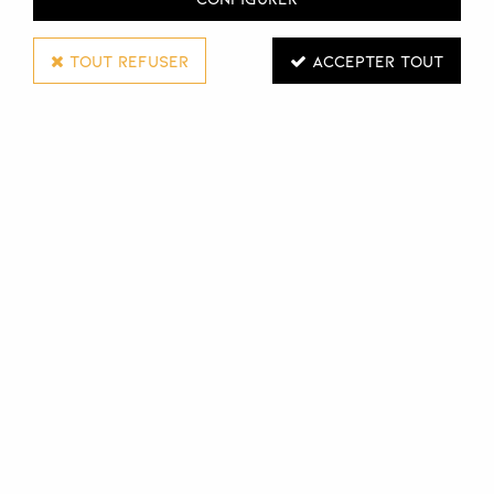
TOUT REFUSER
ACCEPTER TOUT
COMBINAL
CRÈME DE PROTECTION
100 ML
Réf. :
103986
La Crème de protection Combinal est à utiliser pour
recouvrir ou protéger la peau lors des applications de la
teinture sur les cils, les sourcils et le système pileux.