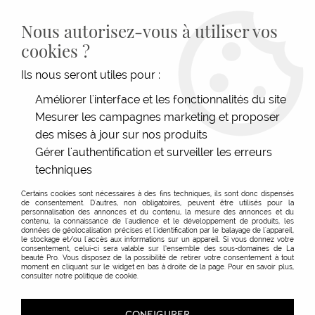
LIVRAISON GRATUITE DÈS 139€HT D'ACHAT - PAIEMENT
100% SÉCURISÉ -
28 MAGASINS
- SERVICE CLIENT À VOTRE
Nous autorisez-vous à utiliser vos
ÉCOUTE
cookies ?
0
Ils nous seront utiles pour :
Améliorer l'interface et les fonctionnalités du site
Mesurer les campagnes marketing et proposer
ACCUEIL
>
ESTHÉTIQUE
>
MAKE-UP
>
BEAUTÉ DU REGARD
>
CRÈME DE PROTECTION
des mises à jour sur nos produits
Gérer l'authentification et surveiller les erreurs
techniques
Certains cookies sont nécessaires à des fins techniques, ils sont donc dispensés
de consentement. D'autres, non obligatoires, peuvent être utilisés pour la
personnalisation des annonces et du contenu, la mesure des annonces et du
contenu, la connaissance de l'audience et le développement de produits, les
données de géolocalisation précises et l'identification par le balayage de l'appareil,
le stockage et/ou l'accès aux informations sur un appareil. Si vous donnez votre
consentement, celui-ci sera valable sur l’ensemble des sous-domaines de La
beauté Pro. Vous disposez de la possibilité de retirer votre consentement à tout
moment en cliquant sur le widget en bas à droite de la page. Pour en savoir plus,
consulter notre politique de cookie.
CONFIGURER