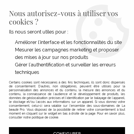
LIVRAISON GRATUITE DÈS 139€HT D'ACHAT - PAIEMENT
100% SÉCURISÉ -
28 MAGASINS
- SERVICE CLIENT À VOTRE
Nous autorisez-vous à utiliser vos
ÉCOUTE
cookies ?
0
Ils nous seront utiles pour :
Améliorer l'interface et les fonctionnalités du site
Mesurer les campagnes marketing et proposer
ACCUEIL
>
TECHNIQUE
>
COLORATIONS
>
COLORATION NATURELLE
>
COLORATION
À BASE DE PLANTES EOS
des mises à jour sur nos produits
Gérer l'authentification et surveiller les erreurs
techniques
Certains cookies sont nécessaires à des fins techniques, ils sont donc dispensés
de consentement. D'autres, non obligatoires, peuvent être utilisés pour la
personnalisation des annonces et du contenu, la mesure des annonces et du
contenu, la connaissance de l'audience et le développement de produits, les
données de géolocalisation précises et l'identification par le balayage de l'appareil,
le stockage et/ou l'accès aux informations sur un appareil. Si vous donnez votre
consentement, celui-ci sera valable sur l’ensemble des sous-domaines de La
beauté Pro. Vous disposez de la possibilité de retirer votre consentement à tout
moment en cliquant sur le widget en bas à droite de la page. Pour en savoir plus,
consulter notre politique de cookie.
CONFIGURER