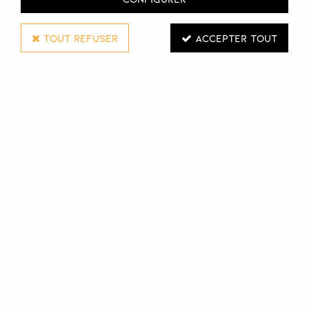
TOUT REFUSER
ACCEPTER TOUT
WELLA PROFESSIONALS
COLORATION À BASE DE PLANTES EOS
120 GR
Réf. :
112907
La coloration ton sur ton EOS est composée à 89 % de
composants végétaux naturels et est formulée sans
alcool, sans PPD et sans ammoniaque. La coloration EOS