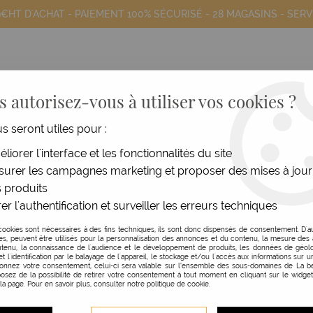
9€HT D'ACHAT - PAIEMENT 100% SÉCURISÉ -
28 MAGASINS
- SERV
 autorisez-vous à utiliser vos cookies ?
us seront utiles pour :
COIFFANTS
HOMME
MATÉRIEL
MOB
liorer l'interface et les fonctionnalités du site
urer les campagnes marketing et proposer des mises à jour
arbe
>
Coffret Care Essentials
 produits
er l'authentification et surveiller les erreurs techniques
DEAR BARBER
cookies sont nécessaires à des fins techniques, ils sont donc dispensés de consentement. D'a
res, peuvent être utilisés pour la personnalisation des annonces et du contenu, la mesure de
COFFRET CARE ESSENT
tenu, la connaissance de l'audience et le développement de produits, les données de géolo
et l'identification par le balayage de l'appareil, le stockage et/ou l'accès aux informations sur un
donnez votre consentement, celui-ci sera valable sur l’ensemble des sous-domaines de La be
BEARD/SHAVECARE
osez de la possibilité de retirer votre consentement à tout moment en cliquant sur le widge
 la page. Pour en savoir plus, consulter notre politique de cookie.
Réf. :
126575
Grâce au coffret ShaveCare Es