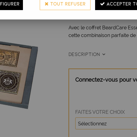
FIGURER
TOUT REFUSER
ACCEPTER T
rasage traditionnel chez le ba
et après le rasage.
Avec le coffret BeardCare Esse
cette combinaison parfaite de 
DESCRIPTION
Connectez-vous pour voi
FAITES VOTRE CHOIX