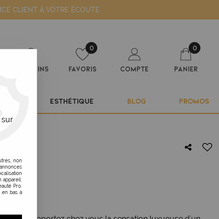
ICE CLIENT À VOTRE ÉCOUTE
0
0
Magasins
Favoris
Compte
Panier
ILIER
ESTHÉTIQUE
BLOG
PROMOS
 sur
utres, non
s annonces
IALS
calisation
 appareil.
auté Pro.
t en bas à
sentials, apportez chez vous la sensation luxueuse d'un