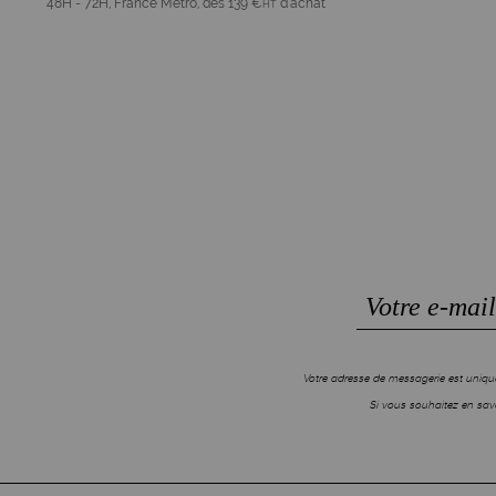
48H - 72H, France Métro, dès 139 €
d'achat
HT
Votre adresse de messagerie est unique
Si vous souhaitez en savo