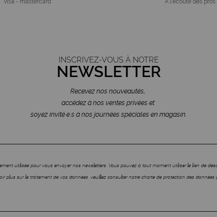
visa - mastercard
À l'écoute des pros
INSCRIVEZ-VOUS À NOTRE
NEWSLETTER
Recevez nos nouveautés,
accédez à nos ventes privées et
soyez invité·e·s à nos journées spéciales en magasin.
ment utilisée pour vous envoyer nos newsletters. Vous pouvez à tout moment utiliser le lien de dé
ir plus sur le traitement de vos données, veuillez consulter notre charte de protection des données 