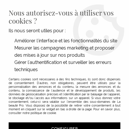
LIVRAISON GRATUITE DÈS 139€HT D'ACHAT - PAIEMENT
100% SÉCURISÉ -
28 MAGASINS
- SERVICE CLIENT À VOTRE
Nous autorisez-vous à utiliser vos
ÉCOUTE
cookies ?
0
Ils nous seront utiles pour :
Améliorer l'interface et les fonctionnalités du site
Mesurer les campagnes marketing et proposer
ACCUEIL
>
MATÉRIEL COIFFURE
>
COUPE
>
CISEAUX
>
CISEAUX NOVA
des mises à jour sur nos produits
Gérer l'authentification et surveiller les erreurs
techniques
Certains cookies sont nécessaires à des fins techniques, ils sont donc dispensés
de consentement. D'autres, non obligatoires, peuvent être utilisés pour la
personnalisation des annonces et du contenu, la mesure des annonces et du
contenu, la connaissance de l'audience et le développement de produits, les
données de géolocalisation précises et l'identification par le balayage de l'appareil,
le stockage et/ou l'accès aux informations sur un appareil. Si vous donnez votre
consentement, celui-ci sera valable sur l’ensemble des sous-domaines de La
beauté Pro. Vous disposez de la possibilité de retirer votre consentement à tout
moment en cliquant sur le widget en bas à droite de la page. Pour en savoir plus,
consulter notre politique de cookie.
CONFIGURER