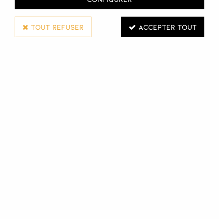
TOUT REFUSER
ACCEPTER TOUT
DUNE
CISEAUX NOVA
Réf. :
112023
Ciseaux Nova
Efficacité et ergonomie au rendez-vous.