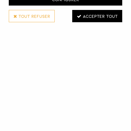
TOUT REFUSER
ACCEPTER TOUT
TONDÉO
CISEAUX MYTHOS OFFSET TAILLE 5.5
Réf. :
112316
Ciseaux Mythos Offset
Une technique de précision innovante