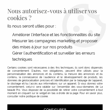
LIVRAISON GRATUITE DÈS 139€HT D'ACHAT - PAIEMENT
100% SÉCURISÉ -
28 MAGASINS
- SERVICE CLIENT À VOTRE
Nous autorisez-vous à utiliser vos
ÉCOUTE
cookies ?
0
Ils nous seront utiles pour :
Améliorer l'interface et les fonctionnalités du site
Mesurer les campagnes marketing et proposer
ACCUEIL
>
MATÉRIEL COIFFURE
>
COUPE
>
CISEAUX
>
CISEAUX MYTHOS OFFSET
TAILLE 5.5
des mises à jour sur nos produits
Gérer l'authentification et surveiller les erreurs
techniques
Certains cookies sont nécessaires à des fins techniques, ils sont donc dispensés
de consentement. D'autres, non obligatoires, peuvent être utilisés pour la
personnalisation des annonces et du contenu, la mesure des annonces et du
contenu, la connaissance de l'audience et le développement de produits, les
données de géolocalisation précises et l'identification par le balayage de l'appareil,
le stockage et/ou l'accès aux informations sur un appareil. Si vous donnez votre
consentement, celui-ci sera valable sur l’ensemble des sous-domaines de La
beauté Pro. Vous disposez de la possibilité de retirer votre consentement à tout
moment en cliquant sur le widget en bas à droite de la page. Pour en savoir plus,
consulter notre politique de cookie.
CONFIGURER