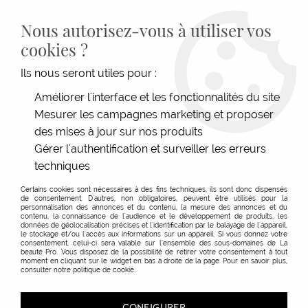
LIVRAISON GRATUITE DÈS 139€HT D'ACHAT - PAIEMENT
100% SÉCURISÉ -
28 MAGASINS
- SERVICE CLIENT À VOTRE
Nous autorisez-vous à utiliser vos
ÉCOUTE
cookies ?
0
Ils nous seront utiles pour :
Améliorer l'interface et les fonctionnalités du site
Mesurer les campagnes marketing et proposer
ACCUEIL
>
ESTHÉTIQUE
>
ÉPILATION
>
LES CIRES
>
CIRE RÉSINE AU CALENDULA BIO
des mises à jour sur nos produits
Gérer l'authentification et surveiller les erreurs
techniques
Certains cookies sont nécessaires à des fins techniques, ils sont donc dispensés
de consentement. D'autres, non obligatoires, peuvent être utilisés pour la
personnalisation des annonces et du contenu, la mesure des annonces et du
contenu, la connaissance de l'audience et le développement de produits, les
données de géolocalisation précises et l'identification par le balayage de l'appareil,
le stockage et/ou l'accès aux informations sur un appareil. Si vous donnez votre
consentement, celui-ci sera valable sur l’ensemble des sous-domaines de La
beauté Pro. Vous disposez de la possibilité de retirer votre consentement à tout
moment en cliquant sur le widget en bas à droite de la page. Pour en savoir plus,
consulter notre politique de cookie.
CONFIGURER