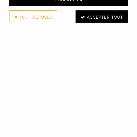
TOUT REFUSER
ACCEPTER TOUT
NORMA DE DURVILLE
CIRE RÉSINE AU CALENDULA BIO
100 ML
Réf. :
107230
Cire Cartouche Calendula Norma de Durville formulée
sans colophane et aux extraits de Calendula Bio.
Les qualités de cette cire sont tout à fait exceptionnelles,
elles permettent un étalement en couche très fine et