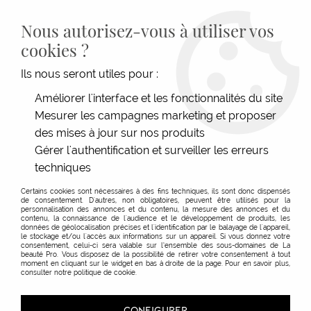
LIVRAISON GRATUITE DÈS 139€HT D'ACHAT - PAIEMENT
100% SÉCURISÉ -
28 MAGASINS
- SERVICE CLIENT À VOTRE
Nous autorisez-vous à utiliser vos
ÉCOUTE
cookies ?
0
Ils nous seront utiles pour :
Améliorer l'interface et les fonctionnalités du site
Mesurer les campagnes marketing et proposer
ACCUEIL
>
ESTHÉTIQUE
>
CONSOMMABLES, HYGIÈNE & TEXTILE
>
COTONS
>
CARRÉS
DE COTON
des mises à jour sur nos produits
Gérer l'authentification et surveiller les erreurs
techniques
Certains cookies sont nécessaires à des fins techniques, ils sont donc dispensés
de consentement. D'autres, non obligatoires, peuvent être utilisés pour la
personnalisation des annonces et du contenu, la mesure des annonces et du
contenu, la connaissance de l'audience et le développement de produits, les
données de géolocalisation précises et l'identification par le balayage de l'appareil,
le stockage et/ou l'accès aux informations sur un appareil. Si vous donnez votre
consentement, celui-ci sera valable sur l’ensemble des sous-domaines de La
beauté Pro. Vous disposez de la possibilité de retirer votre consentement à tout
moment en cliquant sur le widget en bas à droite de la page. Pour en savoir plus,
consulter notre politique de cookie.
CONFIGURER