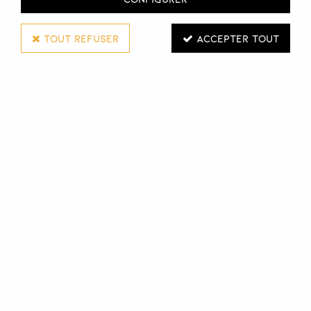
TOUT REFUSER
ACCEPTER TOUT
VELPEAU
CARRÉS DE COTON
Réf. :
106274
Les carrés de coton sont non pelucheux, très absorbants,
très résistants et d'une extrême douceur. Parfaits pour le
démaquillage et les soins cutanés.