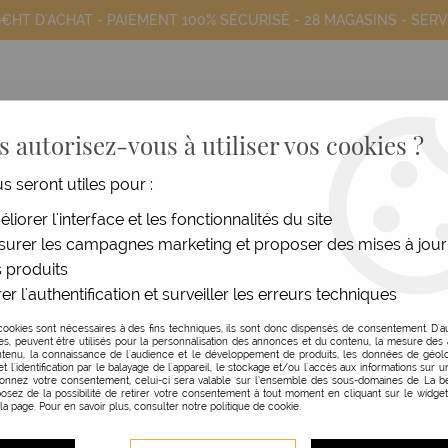
9€HT D'ACHAT - PAIEMENT 100% SÉCURISÉ -
28 MAGASINS
- SERV
 autorisez-vous à utiliser vos cookies ?
us seront utiles pour :
COIFFANTS
HOMME
MATÉRIEL
MOB
liorer l'interface et les fonctionnalités du site
kPromos Boy Diffusion - La Beaut
urer les campagnes marketing et proposer des mises à jour
 produits
er l'authentification et surveiller les erreurs techniques
ez ici toutes nos offres coiffure, mobilier et esthétique du 
cookies sont nécessaires à des fins techniques, ils sont donc dispensés de consentement. D'a
 disponibles dans nos magasins Boy Diffusion - La Beauté 
res, peuvent être utilisés pour la personnalisation des annonces et du contenu, la mesure de
tenu, la connaissance de l'audience et le développement de produits, les données de géolo
appelant notre service client au 05.61.34.20.45.
et l'identification par le balayage de l'appareil, le stockage et/ou l'accès aux informations sur un
donnez votre consentement, celui-ci sera valable sur l’ensemble des sous-domaines de La be
ement quelques offres disponibles sur notre site e-commerc
osez de la possibilité de retirer votre consentement à tout moment en cliquant sur le widge
 la page. Pour en savoir plus, consulter notre politique de cookie.
Book Promos
E