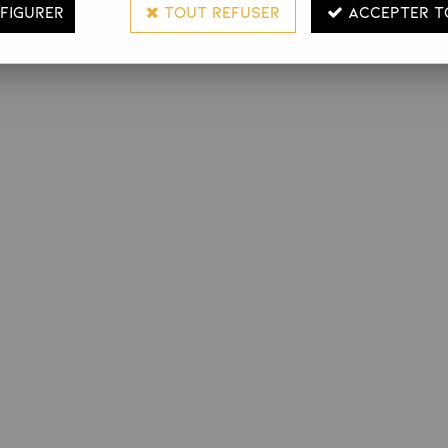
FIGURER
TOUT REFUSER
ACCEPTER T
VALABLE DU 26 juin au 2