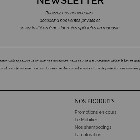
NEWSLETTER
Recevez nos nouveautés,
accédez à nos ventes privées et
soyez invité·e·s à nos journées spéciales en magasin.
ment utilisée pour vous envoyer nos newsletters. Vous pouvez à tout moment utiliser le lien de dé
ir plus sur le traitement de vos données, veuillez consulter notre charte de protection des données 
NOS PRODUITS
Promotions en cours
Le Mobilier
Nos shampooings
La coloration