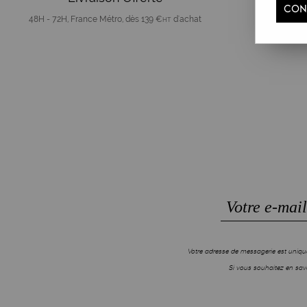
CON
48H - 72H, France Métro, dès 139 €
d'achat
HT
Votre adresse de messagerie est unique
Si vous souhaitez en savo