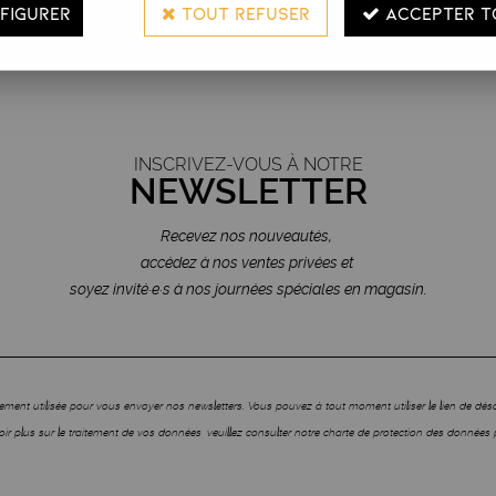
FIGURER
TOUT REFUSER
ACCEPTER T
visa - mastercard
À l'écoute des pros
INSCRIVEZ-VOUS À NOTRE
NEWSLETTER
Recevez nos nouveautés,
accédez à nos ventes privées et
soyez invité·e·s à nos journées spéciales en magasin.
ment utilisée pour vous envoyer nos newsletters. Vous pouvez à tout moment utiliser le lien de dé
ir plus sur le traitement de vos données, veuillez consulter notre charte de protection des données 