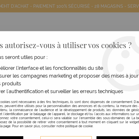
9€HT D'ACHAT - PAIEMENT 100% SÉCURISÉ -
28 MAGASINS
- SERV
 autorisez-vous à utiliser vos cookies ?
us seront utiles pour :
COIFFANTS
HOMME
MATÉRIEL
MOB
liorer l'interface et les fonctionnalités du site
ook Promos N°116 - Peignes Hercu
urer les campagnes marketing et proposer des mises à jour
 produits
er l'authentification et surveiller les erreurs techniques
cookies sont nécessaires à des fins techniques, ils sont donc dispensés de consentement. D'a
res, peuvent être utilisés pour la personnalisation des annonces et du contenu, la mesure de
tenu, la connaissance de l'audience et le développement de produits, les données de géolo
et l'identification par le balayage de l'appareil, le stockage et/ou l'accès aux informations sur un
donnez votre consentement, celui-ci sera valable sur l’ensemble des sous-domaines de La be
osez de la possibilité de retirer votre consentement à tout moment en cliquant sur le widge
 la page. Pour en savoir plus, consulter notre politique de cookie.
iement Sécurisé
Service Clien