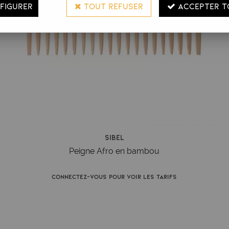
FIGURER
TOUT REFUSER
ACCEPTER T
Sibel
Peigne Afro en bambou
Connectez-vous pour voir les tarifs