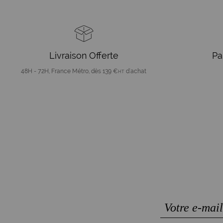
Livraison Offerte
Pa
48H - 72H, France Métro, dès 139 €
d'achat
HT