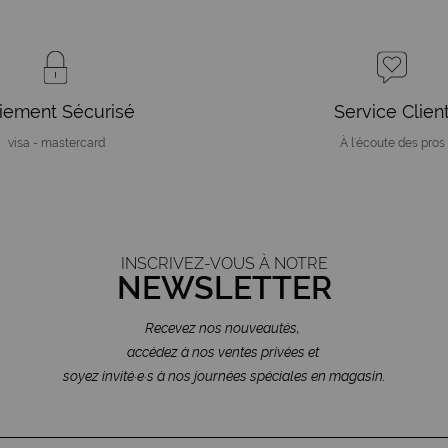
iement Sécurisé
Service Clien
visa - mastercard
À l'écoute des pros
INSCRIVEZ-VOUS À NOTRE
NEWSLETTER
Recevez nos nouveautés,
accédez à nos ventes privées et
soyez invité·e·s à nos journées spéciales en magasin.