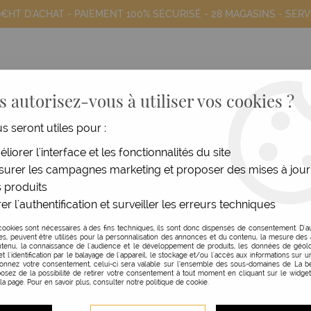
9€HT D'ACHAT - PAIEMENT 100% SÉCURISÉ -
28 MAGASINS
- SERV
 autorisez-vous à utiliser vos cookies ?
us seront utiles pour :
COIFFANTS
HOMME
MATÉRIEL
MOB
liorer l'interface et les fonctionnalités du site
Book Promos N°116 - Peignes Afr
urer les campagnes marketing et proposer des mises à jour
 produits
er l'authentification et surveiller les erreurs techniques
cookies sont nécessaires à des fins techniques, ils sont donc dispensés de consentement. D'a
res, peuvent être utilisés pour la personnalisation des annonces et du contenu, la mesure de
tenu, la connaissance de l'audience et le développement de produits, les données de géolo
et l'identification par le balayage de l'appareil, le stockage et/ou l'accès aux informations sur un
donnez votre consentement, celui-ci sera valable sur l’ensemble des sous-domaines de La be
osez de la possibilité de retirer votre consentement à tout moment en cliquant sur le widge
 la page. Pour en savoir plus, consulter notre politique de cookie.