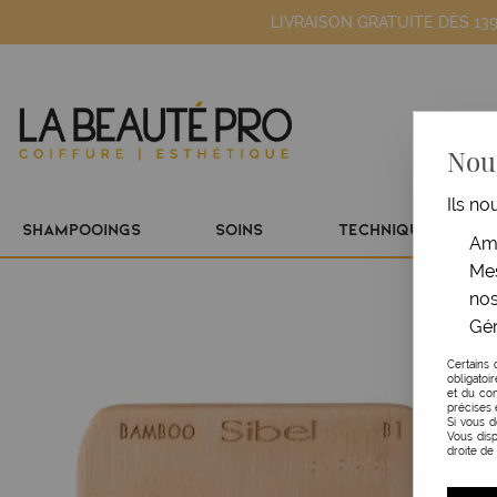
LIVRAISON GRATUITE DÈS 13
Nous
Ils no
SHAMPOOINGS
SOINS
TECHNIQUE
Amé
Mes
nos
Gér
Certains 
obligatoi
et du con
précises 
Si vous 
Vous disp
droite de