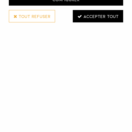
TOUT REFUSER
ACCEPTER TOUT
SIBEL
BONNET DISPO-CAP
Réf. :
111079
Bonnet permanente jetable auto-chauffant
Connectez-vous pour voir les tarifs et