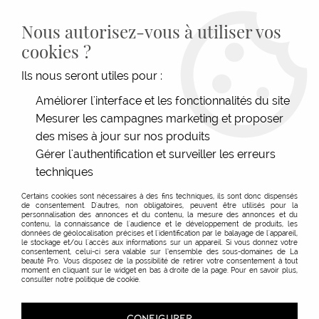
LIVRAISON GRATUITE DÈS 139€HT D'ACHAT - PAIEMENT
100% SÉCURISÉ -
28 MAGASINS
- SERVICE CLIENT À VOTRE
Nous autorisez-vous à utiliser vos
ÉCOUTE
cookies ?
0
Ils nous seront utiles pour :
Améliorer l'interface et les fonctionnalités du site
Mesurer les campagnes marketing et proposer
ACCUEIL
>
>
BONNET DISPO-CAP
des mises à jour sur nos produits
Gérer l'authentification et surveiller les erreurs
techniques
Certains cookies sont nécessaires à des fins techniques, ils sont donc dispensés
de consentement. D'autres, non obligatoires, peuvent être utilisés pour la
personnalisation des annonces et du contenu, la mesure des annonces et du
contenu, la connaissance de l'audience et le développement de produits, les
données de géolocalisation précises et l'identification par le balayage de l'appareil,
le stockage et/ou l'accès aux informations sur un appareil. Si vous donnez votre
consentement, celui-ci sera valable sur l’ensemble des sous-domaines de La
beauté Pro. Vous disposez de la possibilité de retirer votre consentement à tout
moment en cliquant sur le widget en bas à droite de la page. Pour en savoir plus,
consulter notre politique de cookie.
CONFIGURER