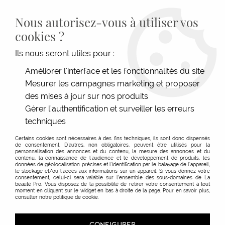
LIVRAISON GRATUITE DÈS 139€HT D'ACHAT - PAIEMENT
100% SÉCURISÉ -
28 MAGASINS
- SERVICE CLIENT À VOTRE
Nous autorisez-vous à utiliser vos
ÉCOUTE
cookies ?
0
Ils nous seront utiles pour :
Améliorer l'interface et les fonctionnalités du site
Mesurer les campagnes marketing et proposer
ACCUEIL
>
MATÉRIEL COIFFURE
>
ÉLECTRIQUE
>
TONDEUSE CHEVEUX & BARBE
>
ASSORTIMENT CONTRES PEIGNES
des mises à jour sur nos produits
Gérer l'authentification et surveiller les erreurs
techniques
Certains cookies sont nécessaires à des fins techniques, ils sont donc dispensés
de consentement. D'autres, non obligatoires, peuvent être utilisés pour la
personnalisation des annonces et du contenu, la mesure des annonces et du
contenu, la connaissance de l'audience et le développement de produits, les
données de géolocalisation précises et l'identification par le balayage de l'appareil,
le stockage et/ou l'accès aux informations sur un appareil. Si vous donnez votre
consentement, celui-ci sera valable sur l’ensemble des sous-domaines de La
beauté Pro. Vous disposez de la possibilité de retirer votre consentement à tout
moment en cliquant sur le widget en bas à droite de la page. Pour en savoir plus,
consulter notre politique de cookie.
CONFIGURER