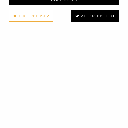
TOUT REFUSER
ACCEPTER TOUT
WAHL
ASSORTIMENT CONTRES PEIGNES
Réf. :
116991
Assortiment de 6 contre-peignes Wahl.
Différentes tailles : 3 mm, 6 mm, 9 mm, 12 mm, 18 mm, 25
mm