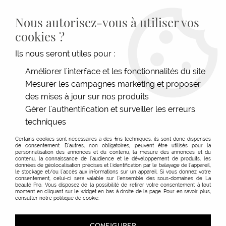
LIVRAISON GRATUITE DÈS 139€HT D'ACHAT - PAIEMENT
100% SÉCURISÉ -
28 MAGASINS
- SERVICE CLIENT À VOTRE
Nous autorisez-vous à utiliser vos
ÉCOUTE
cookies ?
0
Ils nous seront utiles pour :
Améliorer l'interface et les fonctionnalités du site
Mesurer les campagnes marketing et proposer
ACCUEIL
>
SHAMPOOINGS
>
TYPE DE CHEVEUX
>
CHEVEUX FINS & SANS VOLUME
>
SHAMPOOING VOLUME BOOST INVIGO
des mises à jour sur nos produits
Gérer l'authentification et surveiller les erreurs
techniques
Certains cookies sont nécessaires à des fins techniques, ils sont donc dispensés
de consentement. D'autres, non obligatoires, peuvent être utilisés pour la
personnalisation des annonces et du contenu, la mesure des annonces et du
contenu, la connaissance de l'audience et le développement de produits, les
données de géolocalisation précises et l'identification par le balayage de l'appareil,
le stockage et/ou l'accès aux informations sur un appareil. Si vous donnez votre
consentement, celui-ci sera valable sur l’ensemble des sous-domaines de La
beauté Pro. Vous disposez de la possibilité de retirer votre consentement à tout
moment en cliquant sur le widget en bas à droite de la page. Pour en savoir plus,
consulter notre politique de cookie.
CONFIGURER