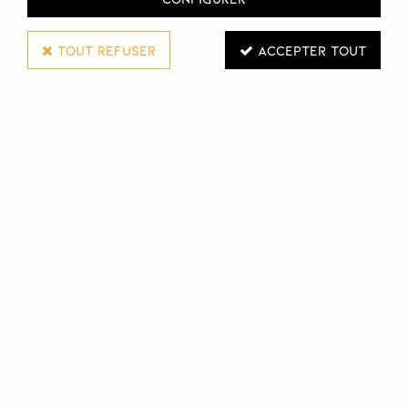
TOUT REFUSER
ACCEPTER TOUT
WELLA PROFESSIONALS
SHAMPOOING VOLUME BOOST INVIGO
300 ML