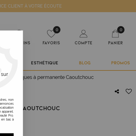
ICE CLIENT À VOTRE ÉCOUTE
0
0
Magasins
Favoris
Compte
Panier
ILIER
ESTHÉTIQUE
BLOG
PROMOS
 sur
es
>
Élastiques à permanente Caoutchouc
utres, non
s annonces
NENTE CAOUTCHOUC
calisation
 appareil.
auté Pro.
t en bas à