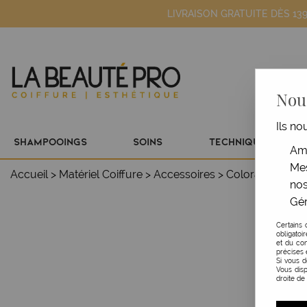
LIVRAISON GRATUITE DÈS 13
Nous
Ils no
SHAMPOOINGS
SOINS
TECHNIQUE
Amé
Mes
Accueil
>
Matériel Coiffure
>
Accessoires
>
Coloration & p
nos
Gér
Certains 
obligatoi
et du con
précises 
Si vous 
Vous disp
droite de