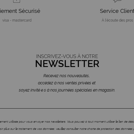
iement Sécurisé
Service Clien
visa - mastercard
À l'écoute des pros
INSCRIVEZ-VOUS À NOTRE
NEWSLETTER
Recevez nos nouveautés,
accédez à nos ventes privées et
soyez invité·e·s à nos journées spéciales en magasin.
ment utilisée pour vous envoyer nos newsletters. Vous pouvez à tout moment utiliser le lien de dé
ir plus sur le traitement de vos données, veuillez consulter notre charte de protection des données 