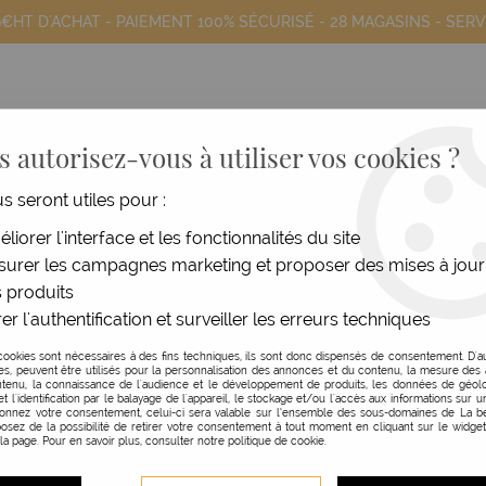
9€HT D'ACHAT - PAIEMENT 100% SÉCURISÉ -
28 MAGASINS
- SERV
 autorisez-vous à utiliser vos cookies ?
us seront utiles pour :
COIFFANTS
HOMME
MATÉRIEL
MOB
liorer l'interface et les fonctionnalités du site
urer les campagnes marketing et proposer des mises à jour
ermanente
>
Accessoires Permanente
>
Élastiques permanent
 produits
er l'authentification et surveiller les erreurs techniques
LIORZOU
cookies sont nécessaires à des fins techniques, ils sont donc dispensés de consentement. D'a
res, peuvent être utilisés pour la personnalisation des annonces et du contenu, la mesure de
ÉLASTIQUES À PERMA
tenu, la connaissance de l'audience et le développement de produits, les données de géolo
et l'identification par le balayage de l'appareil, le stockage et/ou l'accès aux informations sur un
donnez votre consentement, celui-ci sera valable sur l’ensemble des sous-domaines de La be
Réf. :
106670
osez de la possibilité de retirer votre consentement à tout moment en cliquant sur le widge
 la page. Pour en savoir plus, consulter notre politique de cookie.
Court plat