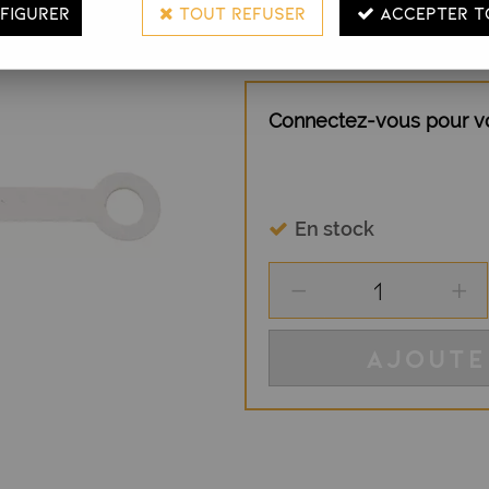
FIGURER
TOUT REFUSER
ACCEPTER T
DESCRIPTION
Connectez-vous pour voi
En stock
AJOUTE