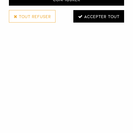
TOUT REFUSER
ACCEPTER TOUT
WELLA PROFESSIONALS
SPRAY FIXANT MISTIFY ME LIGHT EIMI
500 ML
Réf. :
112903
Mistify Me Light de Wella Professionals est un spray à
diffusion ultrafine et à séchage rapide, permettant une
fixation de la coiffure en toute légèreté, pour une tenue