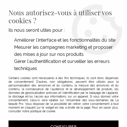
LIVRAISON GRATUITE DÈS 139€HT D'ACHAT - PAIEMENT
100% SÉCURISÉ -
28 MAGASINS
- SERVICE CLIENT À VOTRE
Nous autorisez-vous à utiliser vos
ÉCOUTE
cookies ?
0
Ils nous seront utiles pour :
Améliorer l'interface et les fonctionnalités du site
Mesurer les campagnes marketing et proposer
ACCUEIL
>
PRODUITS COIFFANTS
>
FORCE DE FIXATION
>
FIXATION TRÈS SOUPLE
>
SPRAY FIXANT MISTIFY ME LIGHT EIMI
des mises à jour sur nos produits
Gérer l'authentification et surveiller les erreurs
techniques
Certains cookies sont nécessaires à des fins techniques, ils sont donc dispensés
de consentement. D'autres, non obligatoires, peuvent être utilisés pour la
personnalisation des annonces et du contenu, la mesure des annonces et du
contenu, la connaissance de l'audience et le développement de produits, les
données de géolocalisation précises et l'identification par le balayage de l'appareil,
le stockage et/ou l'accès aux informations sur un appareil. Si vous donnez votre
consentement, celui-ci sera valable sur l’ensemble des sous-domaines de La
beauté Pro. Vous disposez de la possibilité de retirer votre consentement à tout
moment en cliquant sur le widget en bas à droite de la page. Pour en savoir plus,
consulter notre politique de cookie.
CONFIGURER