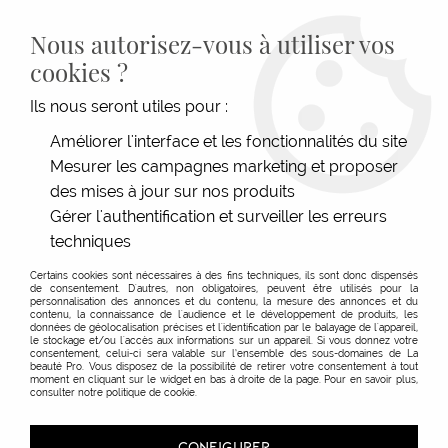
LIVRAISON GRATUITE DÈS 139€HT D'ACHAT - PAIEMENT
100% SÉCURISÉ -
28 MAGASINS
- SERVICE CLIENT À VOTRE
Nous autorisez-vous à utiliser vos
ÉCOUTE
cookies ?
0
Ils nous seront utiles pour :
Améliorer l'interface et les fonctionnalités du site
Mesurer les campagnes marketing et proposer
ACCUEIL
>
MATÉRIEL COIFFURE
>
ACCESSOIRES
>
COLORATION & PERMANENTE
>
ACCESSOIRES PERMANENTE
>
PINCES & PICS
>
PINCES MISE EN PLIS - 2 BRANCHES
des mises à jour sur nos produits
Gérer l'authentification et surveiller les erreurs
techniques
Certains cookies sont nécessaires à des fins techniques, ils sont donc dispensés
de consentement. D'autres, non obligatoires, peuvent être utilisés pour la
personnalisation des annonces et du contenu, la mesure des annonces et du
contenu, la connaissance de l'audience et le développement de produits, les
données de géolocalisation précises et l'identification par le balayage de l'appareil,
le stockage et/ou l'accès aux informations sur un appareil. Si vous donnez votre
consentement, celui-ci sera valable sur l’ensemble des sous-domaines de La
beauté Pro. Vous disposez de la possibilité de retirer votre consentement à tout
moment en cliquant sur le widget en bas à droite de la page. Pour en savoir plus,
consulter notre politique de cookie.
CONFIGURER