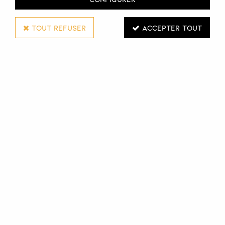
TOUT REFUSER
ACCEPTER TOUT
SIBEL
PINCES MISE EN PLIS - 2 BRANCHES
Réf. :
111454
Pinces 2 branches en plastique
Connectez-vous pour voir les tarifs et