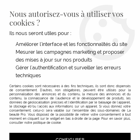
LIVRAISON GRATUITE DÈS 139€HT D'ACHAT - PAIEMENT
100% SÉCURISÉ -
28 MAGASINS
- SERVICE CLIENT À VOTRE
Nous autorisez-vous à utiliser vos
ÉCOUTE
cookies ?
0
Ils nous seront utiles pour :
Améliorer l'interface et les fonctionnalités du site
Mesurer les campagnes marketing et proposer
ACCUEIL
>
>
PALETTE À MÈCHES BOARD SANS DENTS
des mises à jour sur nos produits
Gérer l'authentification et surveiller les erreurs
techniques
Certains cookies sont nécessaires à des fins techniques, ils sont donc dispensés
de consentement. D'autres, non obligatoires, peuvent être utilisés pour la
personnalisation des annonces et du contenu, la mesure des annonces et du
contenu, la connaissance de l'audience et le développement de produits, les
données de géolocalisation précises et l'identification par le balayage de l'appareil,
le stockage et/ou l'accès aux informations sur un appareil. Si vous donnez votre
consentement, celui-ci sera valable sur l’ensemble des sous-domaines de La
beauté Pro. Vous disposez de la possibilité de retirer votre consentement à tout
moment en cliquant sur le widget en bas à droite de la page. Pour en savoir plus,
consulter notre politique de cookie.
CONFIGURER