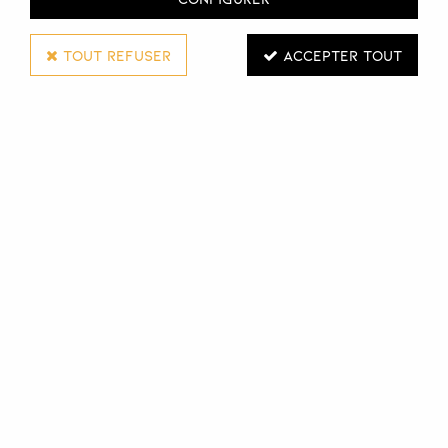
TOUT REFUSER
ACCEPTER TOUT
SIBEL
PALETTE À MÈCHES BOARD SANS DENTS
Réf. :
111438
Palette à mèches plastique sans dents
Connectez-vous pour voir les tarifs et