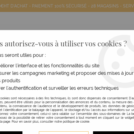
9€HT D'ACHAT - PAIEMENT 100% SÉCURISÉ -
28 MAGASINS
- SERV
 autorisez-vous à utiliser vos cookies ?
us seront utiles pour :
COIFFANTS
HOMME
MATÉRIEL
MOB
liorer l'interface et les fonctionnalités du site
urer les campagnes marketing et proposer des mises à jour
Spray
>
Laque Hair Spray - High Tech
 produits
er l'authentification et surveiller les erreurs techniques
LISAP
cookies sont nécessaires à des fins techniques, ils sont donc dispensés de consentement. D'a
res, peuvent être utilisés pour la personnalisation des annonces et du contenu, la mesure de
LAQUE HAIR SPRAY - H
tenu, la connaissance de l'audience et le développement de produits, les données de géolo
et l'identification par le balayage de l'appareil, le stockage et/ou l'accès aux informations sur un
donnez votre consentement, celui-ci sera valable sur l’ensemble des sous-domaines de La be
500ML
osez de la possibilité de retirer votre consentement à tout moment en cliquant sur le widge
 la page. Pour en savoir plus, consulter notre politique de cookie.
Réf. :
106946
La Laque Hair Spray de la gam