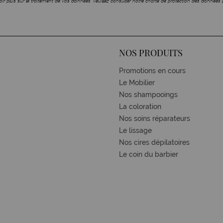
ir plus sur le traitement de vos données, veuillez consulter notre charte de protection des données 
NOS PRODUITS
Promotions en cours
Le Mobilier
Nos shampooings
La coloration
Nos soins réparateurs
Le lissage
Nos cires dépilatoires
Le coin du barbier