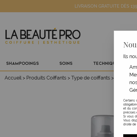
LIVRAISON GRATUITE DÈS 13
Nous
Ils no
SHAMPOOINGS
SOINS
TECHNIQUE
Amé
Mes
Accueil
>
Produits Coiffants
>
Type de coiffants
>
Laque & 
nos
Gér
Certains 
obligatoi
et du con
précises 
Si vous 
Vous disp
droite de