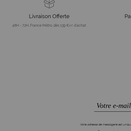
Livraison Offerte
Pa
48H - 72H, France Métro, dès 139 €
d'achat
HT
Votre adresse de messagerie est unique