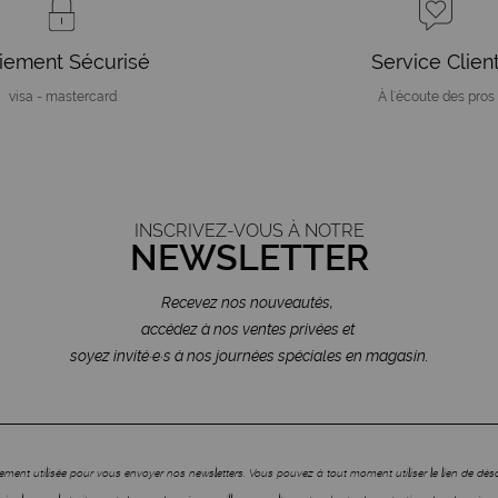
iement Sécurisé
Service Clien
visa - mastercard
À l'écoute des pros
INSCRIVEZ-VOUS À NOTRE
NEWSLETTER
Recevez nos nouveautés,
accédez à nos ventes privées et
soyez invité·e·s à nos journées spéciales en magasin.
ment utilisée pour vous envoyer nos newsletters. Vous pouvez à tout moment utiliser le lien de dé