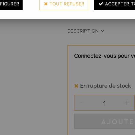
FIGURER
TOUT REFUSER
ACCEPTER T
haute technologie qui apporte
TECH de nouvelle génération. El
DESCRIPTION
Connectez-vous pour voi
En rupture de stock
AJOUTE