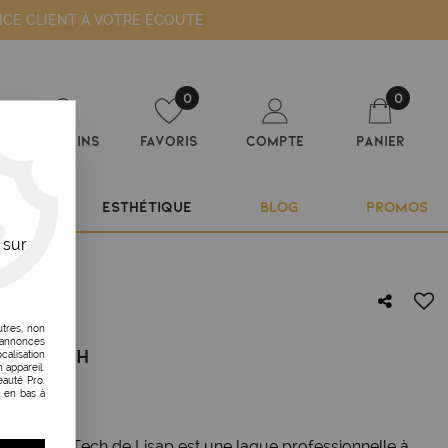
ICE CLIENT À VOTRE ÉCOUTE
0
0
Magasins
Favoris
Compte
Panier
ILIER
ESTHÉTIQUE
BLOG
PROMOS
 sur
utres, non
s annonces
IGH TECH
calisation
 appareil.
auté Pro.
t en bas à
me High Tech de Lisap est une laque professionnelle à