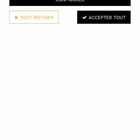
La Beauté Pro Colomiers
Adresse :
TOUT REFUSER
ACCEPTER TOUT
4 Chemin de la Ménude
31770 COLOMIERS
France Métropolitaine
Téléphone :
05 61 42 71 14
Email :
Cliquer ici
Horaires
Lundi :
09:00 - 12:30 / 13:30 - 17:00
Mardi :
09:00 - 12:30 / 13:30 - 17:00
Mercredi :