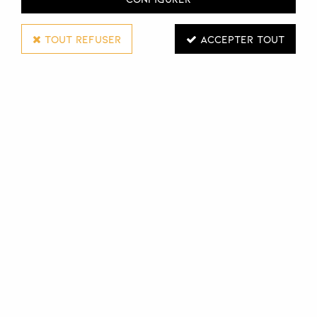
TOUT REFUSER
ACCEPTER TOUT
ULTRON
FER À FRISER ROTATIF REVOLV'IT
Réf. :
111279
Fer à friser Revolv'it
Système pivotant à 360 ° breveté
Poignée et pointe résistante à la chaleur
Chauffe rapide en 90s à 200 °C