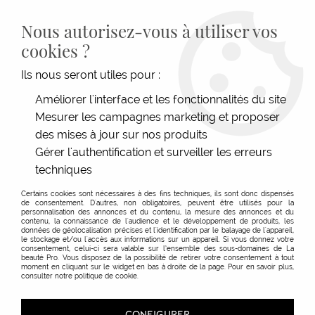
LIVRAISON GRATUITE DÈS 139€HT D'ACHAT - PAIEMENT
100% SÉCURISÉ -
28 MAGASINS
- SERVICE CLIENT À VOTRE
Nous autorisez-vous à utiliser vos
ÉCOUTE
cookies ?
0
Ils nous seront utiles pour :
Améliorer l'interface et les fonctionnalités du site
Mesurer les campagnes marketing et proposer
ACCUEIL
>
MATÉRIEL COIFFURE
>
ÉLECTRIQUE
>
FER À LISSER & COIFFER
>
FER À COIFFER
>
FER À FRISER ROTATIF REVOLV'IT
des mises à jour sur nos produits
Gérer l'authentification et surveiller les erreurs
techniques
Certains cookies sont nécessaires à des fins techniques, ils sont donc dispensés
de consentement. D'autres, non obligatoires, peuvent être utilisés pour la
personnalisation des annonces et du contenu, la mesure des annonces et du
contenu, la connaissance de l'audience et le développement de produits, les
données de géolocalisation précises et l'identification par le balayage de l'appareil,
le stockage et/ou l'accès aux informations sur un appareil. Si vous donnez votre
consentement, celui-ci sera valable sur l’ensemble des sous-domaines de La
beauté Pro. Vous disposez de la possibilité de retirer votre consentement à tout
moment en cliquant sur le widget en bas à droite de la page. Pour en savoir plus,
consulter notre politique de cookie.
CONFIGURER